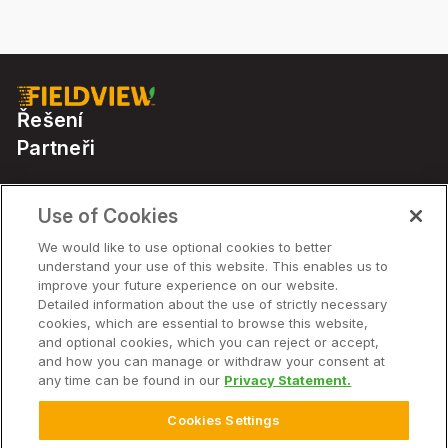
Řešení
Partneři
Řešení:
Use of Cookies
We would like to use optional cookies to better
understand your use of this website. This enables us to
Společnost:
improve your future experience on our website.
Detailed information about the use of strictly necessary
cookies, which are essential to browse this website,
and optional cookies, which you can reject or accept,
and how you can manage or withdraw your consent at
© 2026 Bayer. Všechna práva vyhrazena.
any time can be found in our
Privacy Statement.
Prohlášení o vyloučení odpovědnosti
Podmínky použití webu
Cookies Settings
Licenční smlouva s koncovým uživatelem