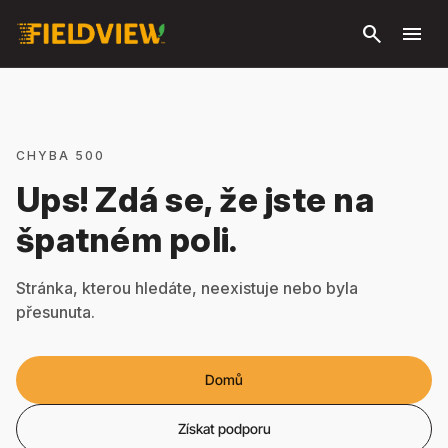
Přeskočit
search
menu
na hlavní
obsah
CHYBA 500
Ups! Zdá se, že jste na
špatném poli.
Stránka, kterou hledáte, neexistuje nebo byla
přesunuta.
Domů
Získat podporu