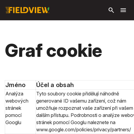
Přeskočit
search
menu
na hlavní
obsah
Graf cookie
Jméno
Účel a obsah
Analýza
Tyto soubory cookie přidělují náhodně
webových
generované ID vašemu zařízení, což nám
stránek
umožňuje rozpoznat vaše zařízení při vašem
pomocí
dalším přístupu. Podrobnosti o analýze web
Googlu
stránek pomocí Googlu naleznete na
www.google.com/policies/privacy/partners/