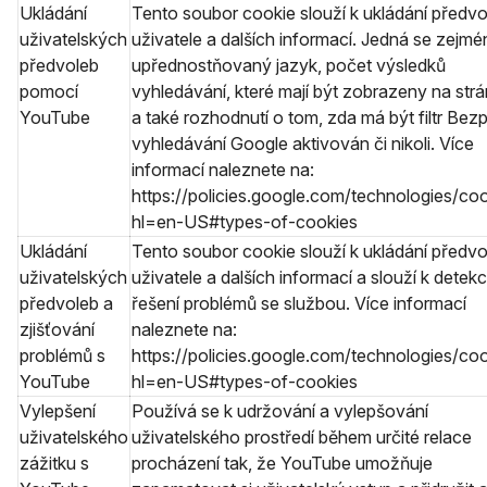
Ukládání
Tento soubor cookie slouží k ukládání předvo
uživatelských
uživatele a dalších informací. Jedná se zejmé
předvoleb
upřednostňovaný jazyk, počet výsledků
pomocí
vyhledávání, které mají být zobrazeny na strá
YouTube
a také rozhodnutí o tom, zda má být filtr Be
vyhledávání Google aktivován či nikoli. Více
informací naleznete na:
https://policies.google.com/technologies/co
hl=en-US#types-of-cookies
Ukládání
Tento soubor cookie slouží k ukládání předvo
uživatelských
uživatele a dalších informací a slouží k detekc
předvoleb a
řešení problémů se službou. Více informací
zjišťování
naleznete na:
problémů s
https://policies.google.com/technologies/co
YouTube
hl=en-US#types-of-cookies
Vylepšení
Používá se k udržování a vylepšování
uživatelského
uživatelského prostředí během určité relace
zážitku s
procházení tak, že YouTube umožňuje