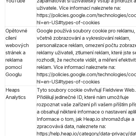
YouTube
zapamatovat si uživatelský vstup a přidružit 
uživatele. Více informací naleznete na:
https://policies.google.com/technologies/co
hl=en-US#types-of-cookies
Opětovné
Google používá soubory cookie pro reklamu,
cílení
včetně zobrazování a vykreslování reklam,
webových
personalizace reklam, omezení počtu zobraz
stránek a
reklamy uživateli, ztlumení reklam, které jste s
reklama
rozhodli, že nechcete vidět, a měření efektivi
pomocí
reklam. Více informací naleznete na:
Googlu
https://policies.google.com/technologies/co
hl=en-US#types-of-cookies
Heaps
Tyto soubory cookie ovlivňují Fieldview Web.
Analytics
Přidělují jedinečné ID, které nám umožňuje
rozpoznat vaše zařízení při vašem příštím pří
a obsahují některé informace o nastavení apli
Informace o tom, jak Heap.io shromažďuje a
zpracovává data, naleznete na:
https:/help.heap.io/category/data-privacy/da