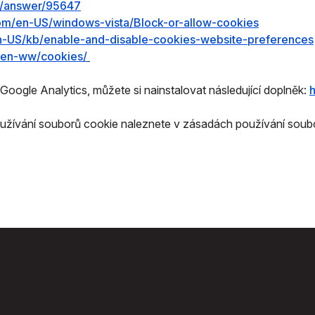
e/answer/95647
com/en-US/windows-vista/Block-or-allow-cookies
/en-US/kb/enable-and-disable-cookies-website-preferences
y/en-ww/cookies/
oogle Analytics, můžete si nainstalovat následující doplněk:
používání souborů cookie naleznete v zásadách používání sou