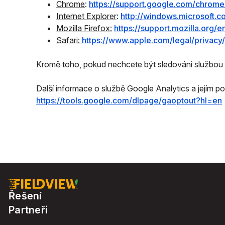
Chrome
:
https://support.google.com/chrom
Internet Explorer
:
http://windows.microsoft.
Mozilla Firefox:
https://support.mozilla.org
Safari:
https://www.apple.com/legal/privac
Kromě toho, pokud nechcete být sledováni službou G
Další informace o službě Google Analytics a jejím 
https://tools.google.com/dlpage/gaoptout?hl=en
Řešení
Partneři