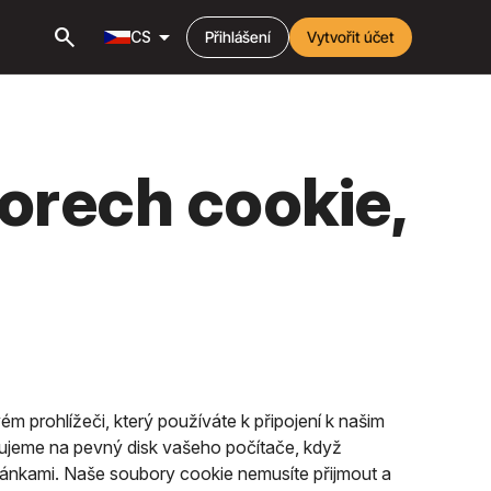
search
arrow_drop_down
CS
Přihlášení
Vytvořit účet
orech cookie,
prohlížeči, který používáte k připojení k našim
ťujeme na pevný disk vašeho počítače, když
ránkami. Naše soubory cookie nemusíte přijmout a