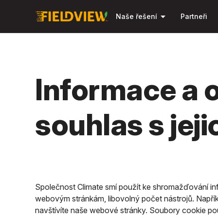
arrow_drop_down
Naše řešení
Partneři
Informace a 
souhlas s jej
Společnost Climate smí použít ke shromažďování inf
webovým stránkám, libovolný počet nástrojů. Napřík
navštívíte naše webové stránky. Soubory cookie pou