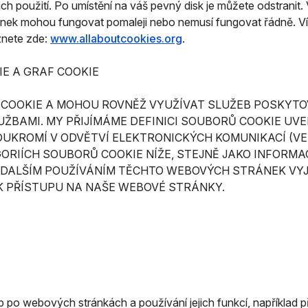
jich použití. Po umístění na váš pevný disk je můžete odstranit
ánek mohou fungovat pomaleji nebo nemusí fungovat řádně. Ví
znete zde:
www.allaboutcookies.org
.
E A GRAF COOKIE
COOKIE A MOHOU ROVNĚŽ VYUŽÍVAT SLUŽEB POSKYTOVA
UŽBAMI. MY PŘIJÍMÁME DEFINICI SOUBORŮ COOKIE UVE
KROMÍ V ODVĚTVÍ ELEKTRONICKÝCH KOMUNIKACÍ (VE Z
RIÍCH SOUBORŮ COOKIE NÍŽE, STEJNĚ JAKO INFORMA
. DALŠÍM POUŽÍVÁNÍM TĚCHTO WEBOVÝCH STRÁNEK VY
 K PŘÍSTUPU NA NAŠE WEBOVÉ STRÁNKY.
b po webových stránkách a používání jejich funkcí, například