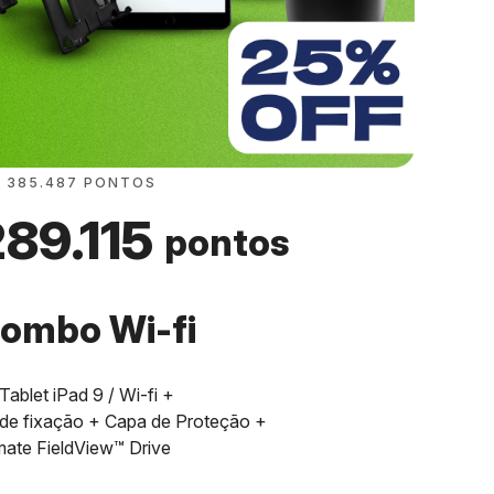
: 385.487 PONTOS
289.115
pontos
ombo Wi-fi
 Tablet iPad 9 / Wi-fi +
 de fixação + Capa de Proteção +
mate FieldView™ Drive