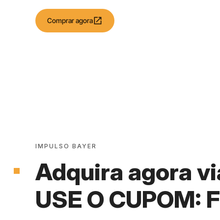
open_in_new
Comprar agora
IMPULSO BAYER
Adquira agora vi
USE O CUPOM: 