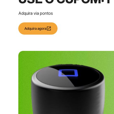
Adquira via pontos
open_in_new
Adquira agora