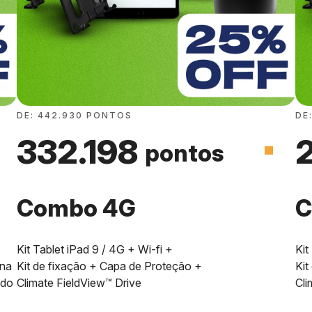
DE: 442.930 PONTOS
DE
332.198
pontos
Combo 4G
C
Kit Tablet iPad 9 / 4G + Wi-fi +
Kit
 na
Kit de fixação + Capa de Proteção +
Kit
ndo
Climate FieldView™ Drive
Cli