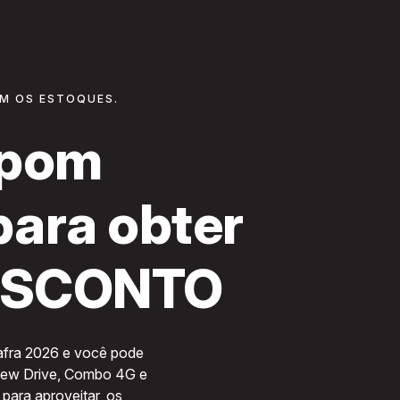
Pular
para o
conteúdo
principal
M OS ESTOQUES.
cupom
ara obter
ESCONTO
Safra 2026 e você pode
dView Drive, Combo 4G e
ara aproveitar, os