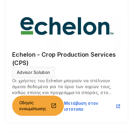
Echelon - Crop Production Services
(CPS)
Advisor Solution
Οι χρήστες του Echelon μπορούν να στέλνουν
άμεσα δεδομένα για τα όρια των αγρών τους,
καθώς επίσης και προγράμματα σποράς, στο
Climate FieldView και να ανακτούν αρχεία σποράς
Οδηγός
Μετάβαση στον
και συγκομιδής από το Climate FieldView.
open_in_new
open_in_new
ενσωμάτωσης
ιστότοπο