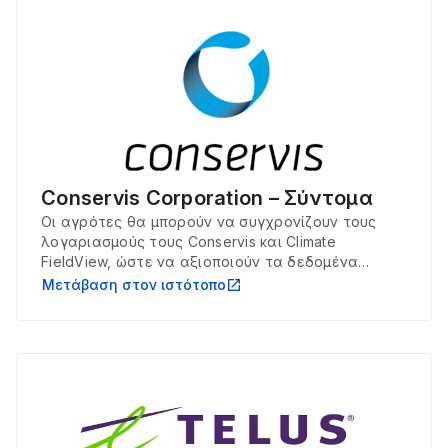
Conservis Corporation – Σύντομα
Οι αγρότες θα μπορούν να συγχρονίζουν τους
λογαριασμούς τους Conservis και Climate
FieldView, ώστε να αξιοποιούν τα δεδομένα
σποράς, εφαρμογής και συγκομιδής που
Μετάβαση στον ιστότοπο
open_in_new
καταγράφει το Climate FieldView για να παίρνουν
καλύτερες επιχειρησιακές αποφάσεις και να
βελτιώνουν τις αναφορές στο Conservis.