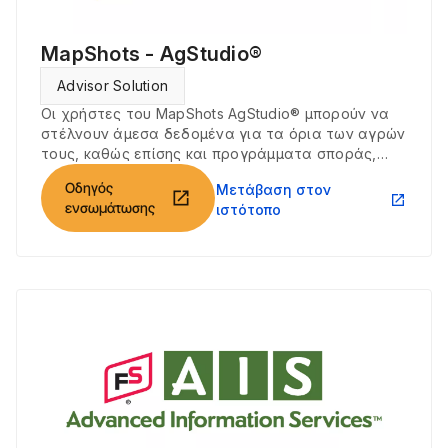
MapShots - AgStudio®
Advisor Solution
Οι χρήστες του MapShots AgStudio® μπορούν να
στέλνουν άμεσα δεδομένα για τα όρια των αγρών
τους, καθώς επίσης και προγράμματα σποράς,
στο Climate FieldView και να ανακτούν αρχεία
Οδηγός
Μετάβαση στον
σποράς και συγκομιδής από το Climate FieldView.
open_in_new
open_in_new
ενσωμάτωσης
ιστότοπο