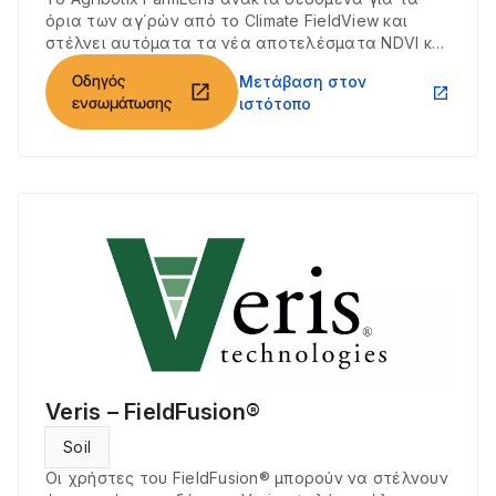
όρια των αγ΄ρών από το Climate FieldView και
στέλνει αυτόματα τα νέα αποτελέσματα NDVI και
RGB που έχουν προκύψει με τη χρήση drone στο
Οδηγός
Μετάβαση στον
Climate FieldView.
open_in_new
open_in_new
ενσωμάτωσης
ιστότοπο
Veris – FieldFusion®
Soil
Οι χρήστες του FieldFusion® μπορούν να στέλνουν