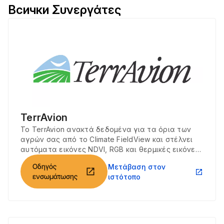
Всички Συνεργάτες
TerrAvion
Το TerrAvion ανακτά δεδομένα για τα όρια των
αγρών σας από το Climate FieldView και στέλνει
αυτόματα εικόνες NDVI, RGB και θερμικές εικόνες
στο Climate FieldView.
Οδηγός
Μετάβαση στον
open_in_new
open_in_new
ενσωμάτωσης
ιστότοπο