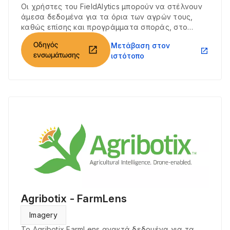
Οι χρήστες του FieldAlytics μπορούν να στέλνουν
άμεσα δεδομένα για τα όρια των αγρών τους,
καθώς επίσης και προγράμματα σποράς, στο
Climate FieldView και να ανακτούν αρχεία
Οδηγός
Μετάβαση στον
σποράςκαι συγκομιδής από το Climate FieldView.
open_in_new
open_in_new
ενσωμάτωσης
ιστότοπο
Agribotix - FarmLens
Imagery
Το Agribotix FarmLens ανακτά δεδομένα για τα