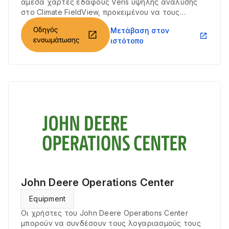
άμεσα χάρτες εδάφους Veris υψηλής ανάλυσης
στο Climate FieldView, προκειμένου να τους
χρησιμοποιήσουν σε συνδυασμό με τις λειτουργίες
Οδηγός
Μετάβαση στον
παρακολούθησης αζώτου, οπτικοποίησης
open_in_new
open_in_new
ενσωμάτωσης
ιστότοπο
δεδομένων και δημιουργίας δεσμών ενεργειών
(Manual Script Creator).
John Deere Operations Center
Equipment
Οι χρήστες του John Deere Operations Center
μπορούν να συνδέσουν τους λογαριασμούς τους