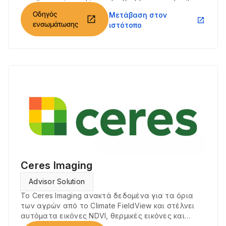
στο Climate FieldView και να ανακτούν αρχεία
Οδηγός
Μετάβαση στον
σποράς και συγκομιδής από το Climate FieldView.
open_in_new
open_in_new
ενσωμάτωσης
ιστότοπο
Ceres Imaging
Advisor Solution
Το Ceres Imaging ανακτά δεδομένα για τα όρια
των αγρών από το Climate FieldView και στέλνει
αυτόματα εικόνες NDVI, θερμικές εικόνες και
εικόνες βάσει συντελεστή χλωροφύλλης στο