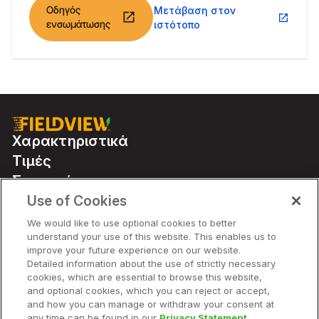
Οδηγός
Μετάβαση στον
Climate FieldView.
open_in_new
open_in_new
ενσωμάτωσης
ιστότοπο
Χαρακτηριστικά
Τιμές
Συνεργάτες
Use of Cookies
We would like to use optional cookies to better
Χαρακτηριστικά
understand your use of this website. This enables us to
improve your future experience on our website.
Detailed information about the use of strictly necessary
Εταιρεία
cookies, which are essential to browse this website,
and optional cookies, which you can reject or accept,
and how you can manage or withdraw your consent at
any time can be found in our
Privacy Statement.