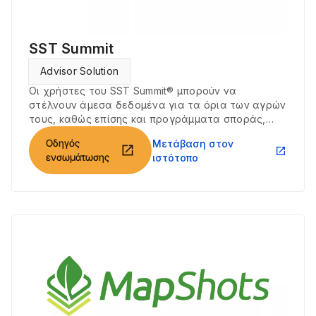
SST Summit
Advisor Solution
Οι χρήστες του SST Summit® μπορούν να
στέλνουν άμεσα δεδομένα για τα όρια των αγρών
τους, καθώς επίσης και προγράμματα σποράς,
στο Climate FieldView και να ανακτούν αρχεία
Οδηγός
Μετάβαση στον
σποράς και συγκομιδής από το Climate FieldView.
open_in_new
open_in_new
ενσωμάτωσης
ιστότοπο