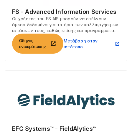
FS - Advanced Information Services
Οι χρήστες του FS AIS μπορούν να στέλνουν
άμεσα δεδομένα για τα όρια των καλλιεργήσιμων
εκτάσεών τους, καθώς επίσης και προγράμματα
σποράς, στο Climate FieldView και να ανακτούν
Οδηγός
Μετάβαση στον
αρχεία φύτευσης και συγκομιδής από το Climate
open_in_new
open_in_new
ενσωμάτωσης
ιστότοπο
FieldView.
EFC Systems™ - FieldAlytics™