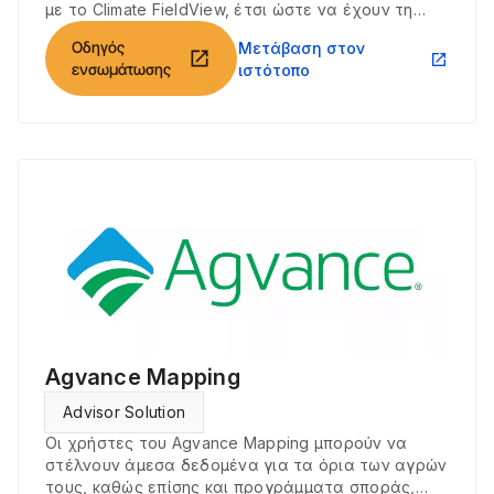
με το Climate FieldView, έτσι ώστε να έχουν τη
δυνατότητα να εξάγουν προγράμματα του Script
Οδηγός
Μετάβαση στον
Creator από το Climate FieldView στο John Deere
open_in_new
open_in_new
ενσωμάτωσης
ιστότοπο
Operations Center.
Agvance Mapping
Advisor Solution
Οι χρήστες του Agvance Mapping μπορούν να
στέλνουν άμεσα δεδομένα για τα όρια των αγρών
τους, καθώς επίσης και προγράμματα σποράς,