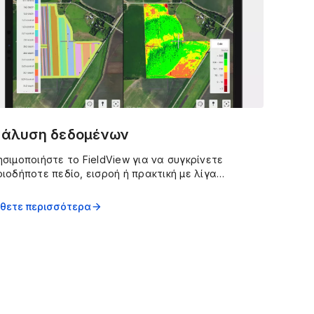
νάλυση δεδομένων
σιμοποιήστε το FieldView για να συγκρίνετε
ιοδήποτε πεδίο, εισροή ή πρακτική με λίγα
τήματα και να αναλύσετε τα αποτελέσματα
όδοσης σε χρωματικά κωδικοποιημένους, εύκολα
θετε περισσότερα
arrow_forward
τανοητούς χάρτες και διαγράμματα.