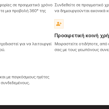
φορίες σε πραγματικό χρόνο
Συνδεθείτε σε πραγματικό χ
τε μια προβολή 360° της
να δημιουργούνται εικονικά 
person_add_alt
Προαιρετική κοινή χρ
σχεδιαστεί για να λειτουργεί
Μοιραστείτε οτιδήποτε, από
ού.
σας με τους γεωπόνους συνε
 και με παγκόσμιους ηγέτες
ι συνδεδεμένους.