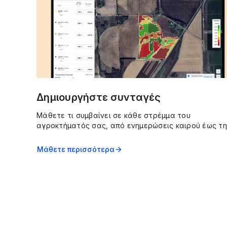
Δημιουργήστε συνταγές
Μάθετε τι συμβαίνει σε κάθε στρέμμα του
αγροκτήματός σας, από ενημερώσεις καιρού έως τη
υγεία των καλλιεργειών, με τις ειδοποιήσεις σε
πραγματικό χρόνο, τις καρφίτσες και τις λεπτομερε
Μάθετε περισσότερα
arrow_forward
εικόνες του FieldView.