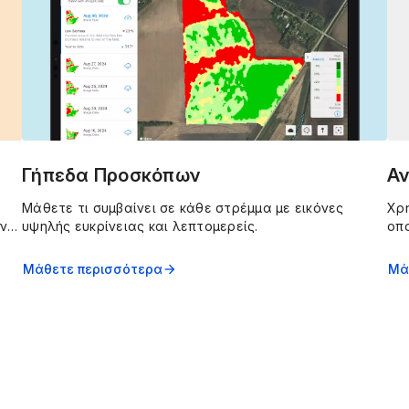
Γήπεδα Προσκόπων
Α
Μάθετε τι συμβαίνει σε κάθε στρέμμα με εικόνες
Χρη
ν
υψηλής ευκρίνειας και λεπτομερείς.
οπο
πα
ίς
απ
Μάθετε περισσότερα
Μά
arrow_forward
κα