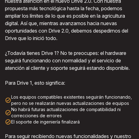
nuestra atención en el nuevo Drive 2.0. Con nuestra
propuesta más tecnológica hasta la fecha, podemos
ampliar los límites de lo que es posible en la agricultura
digital. Así que, mientras avanzamos hacia nuevas
oportunidades con Drive 2.0, debemos despedirnos del
Drive que lo inició todo.
¿Todavía tienes Drive 1? No te preocupes: el hardware
seguirá funcionando con normalidad y el servicio de
atención al cliente y soporte seguirá estando disponible.
Para Drive 1, esto significa:
Los equipos compatibles existentes seguirán funcionando,
check_circle_outline
pero no se realizarán nuevas actualizaciones de equipos
No habrá futuras actualizaciones de compatibilidad ni
check_circle_outline
correcciones de errores
check_circle_outline
El soporte de ingeniería finalizará
Para seguir recibiendo nuevas funcionalidades y nuestro