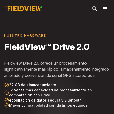
Saltar al
search
menu
contenido
principal
NUESTRO HARDWARE
FieldView™ Drive 2.0
FieldView Drive 2.0 ofrece un procesamiento
significativamente más rápido, almacenamiento integrado
ampliado y conversión de señal GPS incorporada.
check_circle_outline
32 GB de almacenamiento
12 veces más capacidad de procesamiento en
check_circle_outline
comparación con Drive 1
check_circle_outline
ecopilación de datos segura y Bluetooth
check_circle_outline
Mayor compatibilidad con distintos equipos