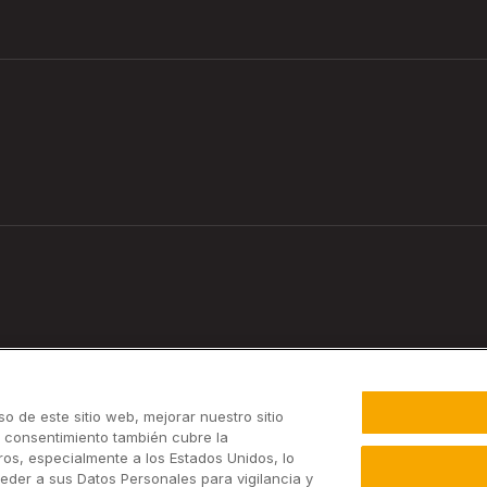
o de este sitio web, mejorar nuestro sitio
u consentimiento también cubre la
os, especialmente a los Estados Unidos, lo
eder a sus Datos Personales para vigilancia y