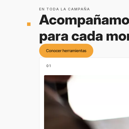
EN TODA LA CAMPAÑA
Acompañamos
square
para cada mom
Conocer herramientas
01