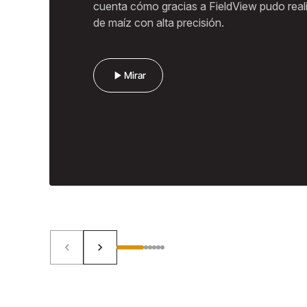
cuenta cómo gracias a FieldView pudo reali
de maíz con alta precisión.
Mejores resultados
Superate campaña tras campaña de la mano 
play_arrow
Mirar
keyboard_arrow_left
keyboard_arrow_right