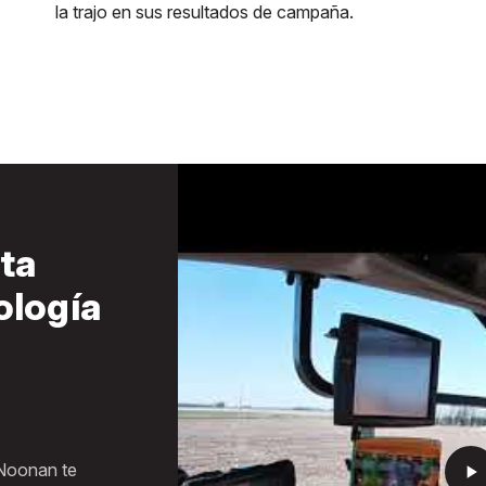
la trajo en sus resultados de campaña.
imprescindibles.
lta
ología
cos.
sto a tiempo.
Noonan te
play_arrow