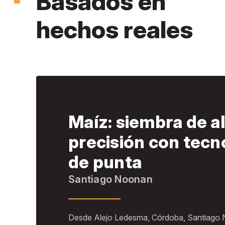
Basados en
hechos reales
Información clave
Tus lotes se expresan y te muestran datos 
Maíz: siembra de a
precisión con tecn
de punta
Decidir lo mejor
Santiago Noonan
Ambientá y prescribí insumos sitio específi
Maximizar el tiempo
Identificá rapidamente anomalías y actuá ju
Desde Alejo Ledesma, Córdoba, Santiago 