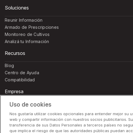
Soluciones
Reunir Información
Armado de Prescripciones
Monitoreo de Cultivos
Analizá tu Información
Recursos
Blog
Centro de Ayuda
Compatibilidad
Empresa
Uso de cookies
Contactanos
Carreras
Nos gustaría utilizar cookies opcionales para entender mejor su us
web y compartir información con nuestros socios publicitarios. S
transferencia de sus Datos Personales a terceros países no segur
que implica el riesgo de que las autoridades públicas puedan acc