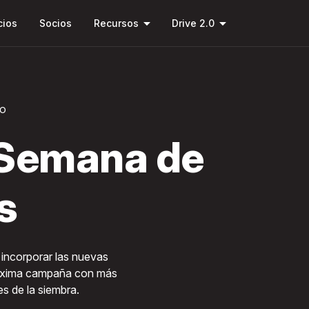
Saltar al
arrow_drop_down
arrow_drop_down
contenido
cios
Socios
Recursos
Drive 2.0
principal
TO
 Semana de
s
incorporar las nuevas
róxima campaña con más
s de la siembra.