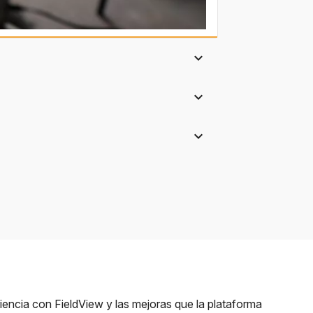
expand_more
expand_more
expand_more
iencia con FieldView y las mejoras que la plataforma