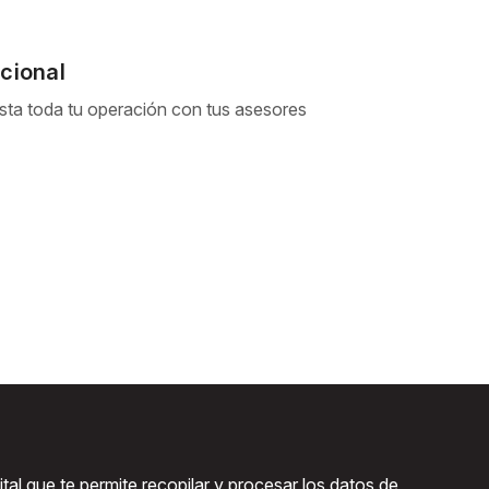
cional
sta toda tu operación con tus asesores
ital que te permite recopilar y procesar los datos de