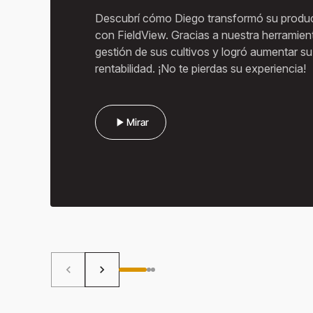
Descubrí cómo Diego transformó su produc
con FieldView. Gracias a nuestra herramient
gestión de sus cultivos y logró aumentar su
rentabilidad. ¡No te pierdas su experiencia!
play_arrow
Mirar
keyboard_arrow_left
keyboard_arrow_right