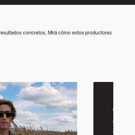
 resultados concretos. Mirá cómo estos productores
Chri
Améric