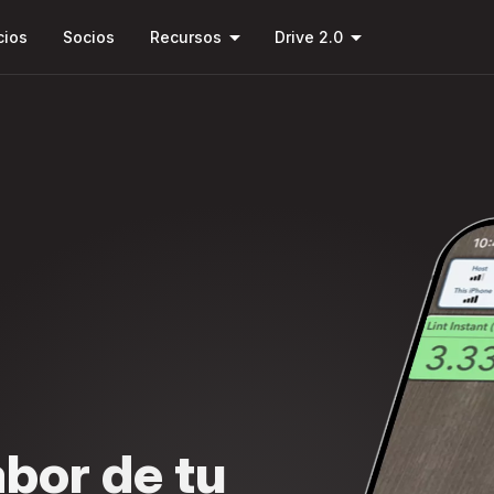
Saltar al
arrow_drop_down
arrow_drop_down
contenido
cios
Socios
Recursos
Drive 2.0
principal
abor de tu