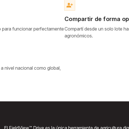
person_add_alt
Compartir de forma op
ado para funcionar perfectamente
Compartí desde un solo lote ha
agronómicos.
 a nivel nacional como global,
El FieldView™ Drive es la única herramienta de agricultura dig