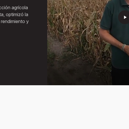
ción agrícola
a, optimizó la
play_arrow
 rendimiento y