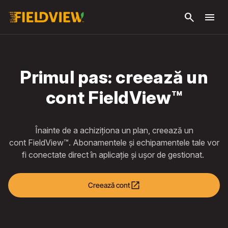
Săriți la
search
menu
conținutul
principal
Primul pas: creează un
cont FieldView™
Înainte de a achiziționa un plan, creează un
cont FieldView™. Abonamentele și echipamentele tale vor
fi conectate direct în aplicație și ușor de gestionat.
open_in_new
Creează cont