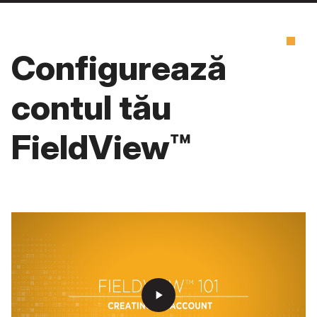
Configurează
contul tău
FieldView™
play_arrow