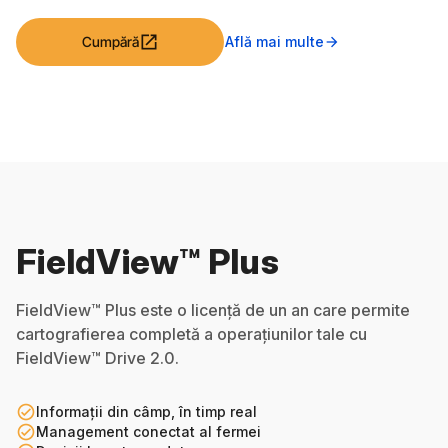
open_in_new
Cumpără
Află mai multe
arrow_forward
FieldView™ Plus
FieldView™ Plus este o licență de un an care permite
cartografierea completă a operațiunilor tale cu
FieldView™ Drive 2.0.
check_circle_outline
Informații din câmp, în timp real
check_circle_outline
Management conectat al fermei