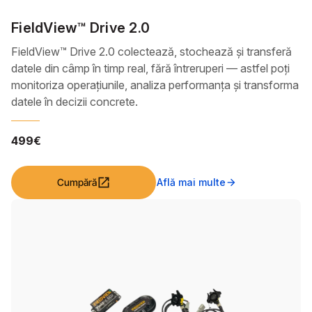
FieldView™ Drive 2.0
FieldView™ Drive 2.0 colectează, stochează și transferă
datele din câmp în timp real, fără întreruperi — astfel poți
monitoriza operațiunile, analiza performanța și transforma
datele în decizii concrete.
499€
open_in_new
Cumpără
Află mai multe
arrow_forward