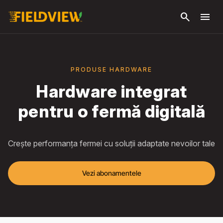
Săriți la
search
menu
conținutul
principal
PRODUSE HARDWARE
Hardware integrat
pentru o fermă digitală
Crește performanța fermei cu soluții adaptate nevoilor tale
Vezi abonamentele