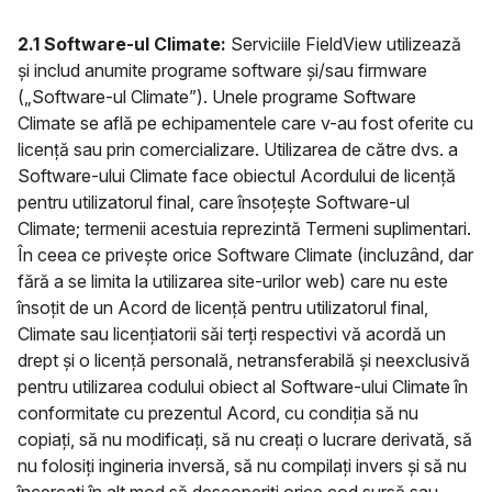
2.1 Software-ul Climate:
Serviciile FieldView utilizează
și includ anumite programe software și/sau firmware
(„Software-ul Climate”). Unele programe Software
Climate se află pe echipamentele care v-au fost oferite cu
licență sau prin comercializare. Utilizarea de către dvs. a
Software-ului Climate face obiectul Acordului de licență
pentru utilizatorul final, care însoțește Software-ul
Climate; termenii acestuia reprezintă Termeni suplimentari.
În ceea ce privește orice Software Climate (incluzând, dar
fără a se limita la utilizarea site-urilor web) care nu este
însoțit de un Acord de licență pentru utilizatorul final,
Climate sau licențiatorii săi terți respectivi vă acordă un
drept și o licență personală, netransferabilă și neexclusivă
pentru utilizarea codului obiect al Software-ului Climate în
conformitate cu prezentul Acord, cu condiția să nu
copiați, să nu modificați, să nu creați o lucrare derivată, să
nu folosiți ingineria inversă, să nu compilați invers și să nu