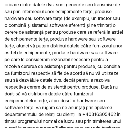
oricare dintre datele dvs. sunt generate sau transmise de
sau prin intermediul unor echipamente terțe, produse
hardware sau software terțe (de exemplu, un tractor sau
o combină și sistemul software aferent) și ne trimiteți o
cerere de asistență pentru produse care se referă la astfel
de echipamente terțe, produse hardware sau software
terțe, atunci vă putem distribui datele către furnizorul unor
astfel de echipamente, produse hardware sau software
pe care le considerăm rezonabil necesare pentru a
rezolva cererea de asistență pentru produse, cu condiția
ca furnizorul respectiv să fie de acord să nu vă utilizeze
sau să dezvăluie datele dvs. decât pentru a rezolva
respectiva cerere de asistență pentru produse. Dacă nu
doriți să vă distribuim datele către furnizorul
echipamentelor terțe, al produselor hardware sau
software terțe, vă rugăm să ne anunțați prin apelarea
departamentului de relații cu clienții, la +40316305462 în
timpul programului normal de lucru sau prin trimiterea unui