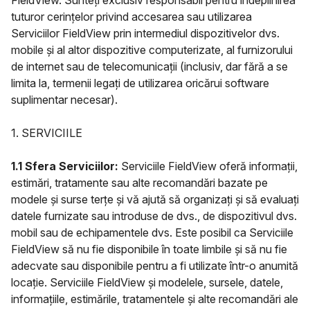
FieldView. Sunteți exclusiv responsabil pentru îndeplinirea
tuturor cerințelor privind accesarea sau utilizarea
Serviciilor FieldView prin intermediul dispozitivelor dvs.
mobile și al altor dispozitive computerizate, al furnizorului
de internet sau de telecomunicații (inclusiv, dar fără a se
limita la, termenii legați de utilizarea oricărui software
suplimentar necesar).
1. SERVICIILE
1.1 Sfera Serviciilor:
Serviciile FieldView oferă informații,
estimări, tratamente sau alte recomandări bazate pe
modele și surse terțe și vă ajută să organizați și să evaluați
datele furnizate sau introduse de dvs., de dispozitivul dvs.
mobil sau de echipamentele dvs. Este posibil ca Serviciile
FieldView să nu fie disponibile în toate limbile și să nu fie
adecvate sau disponibile pentru a fi utilizate într-o anumită
locație. Serviciile FieldView și modelele, sursele, datele,
informațiile, estimările, tratamentele și alte recomandări ale