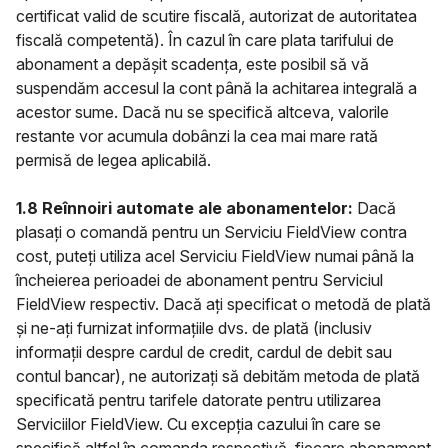
certificat valid de scutire fiscală, autorizat de autoritatea
fiscală competentă). În cazul în care plata tarifului de
abonament a depășit scadența, este posibil să vă
suspendăm accesul la cont până la achitarea integrală a
acestor sume. Dacă nu se specifică altceva, valorile
restante vor acumula dobânzi la cea mai mare rată
permisă de legea aplicabilă.
1.8 Reînnoiri automate ale abonamentelor:
Dacă
plasați o comandă pentru un Serviciu FieldView contra
cost, puteți utiliza acel Serviciu FieldView numai până la
încheierea perioadei de abonament pentru Serviciul
FieldView respectiv. Dacă ați specificat o metodă de plată
și ne-ați furnizat informațiile dvs. de plată (inclusiv
informații despre cardul de credit, cardul de debit sau
contul bancar), ne autorizați să debităm metoda de plată
specificată pentru tarifele datorate pentru utilizarea
Serviciilor FieldView. Cu excepția cazului în care se