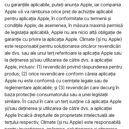
cu garanțiile aplicabile, puteți anunța Apple, iar compania
Apple vă va rambursa orice preț de achiziție aplicabil
pentru aplicația Apple, în conformitate cu termenii și
condițiile Apple; de asemenea, în măsura maximă permisă
de legislația aplicabilă, Apple nu are nicio altă obligație de
garanție cu privire la aplicația Apple. Climate (și nu Apple)
este responsabil pentru soluționarea oricăror revendicări
ale dvs. sau ale unui terț referitoare la aplicația Apple sau
la deținerea și/sau utilizarea de către dvs. a aplicației
Apple, inclusiv: (1) revendicări privind răspunderea pentru
produs; (2) orice revendicare conform căreia aplicația
Apple nu este conformă cu cerințele legale sau de
reglementare aplicabile; și (3) revendicări care decurg în
baza protecției consumatorului sau a unei legislații
similare. În cazul în care un terț susține că aplicația Apple
și/sau deținerea și utilizarea de către dvs. a aplicației
Apple încalcă drepturile de proprietate intelectuală ale
terțului respectiv, Climate (și nu Apple) este responsabilă