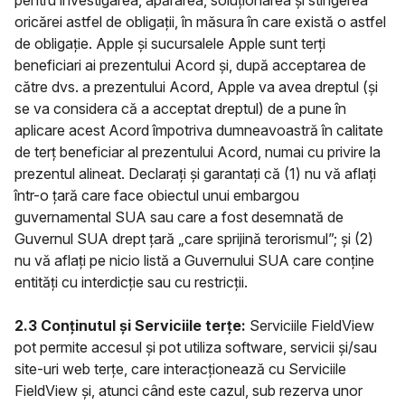
pentru investigarea, apărarea, soluționarea și stingerea
oricărei astfel de obligații, în măsura în care există o astfel
de obligație. Apple și sucursalele Apple sunt terți
beneficiari ai prezentului Acord și, după acceptarea de
către dvs. a prezentului Acord, Apple va avea dreptul (și
se va considera că a acceptat dreptul) de a pune în
aplicare acest Acord împotriva dumneavoastră în calitate
de terț beneficiar al prezentului Acord, numai cu privire la
prezentul alineat. Declarați și garantați că (1) nu vă aflați
într-o țară care face obiectul unui embargou
guvernamental SUA sau care a fost desemnată de
Guvernul SUA drept țară „care sprijină terorismul”; și (2)
nu vă aflați pe nicio listă a Guvernului SUA care conține
entități cu interdicție sau cu restricții.
2.3 Conținutul și Serviciile terțe:
Serviciile FieldView
pot permite accesul și pot utiliza software, servicii și/sau
site-uri web terțe, care interacționează cu Serviciile
FieldView și, atunci când este cazul, sub rezerva unor