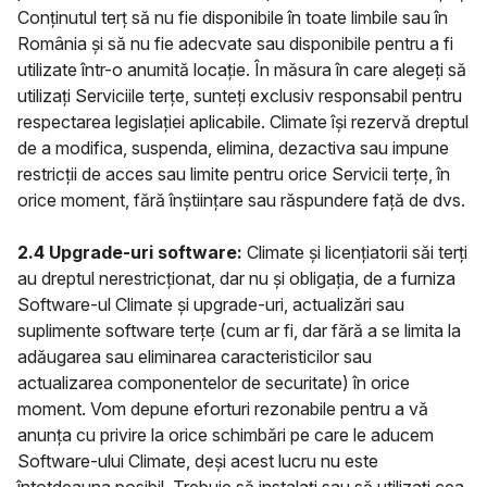
Conținutul terț să nu fie disponibile în toate limbile sau în
România și să nu fie adecvate sau disponibile pentru a fi
utilizate într-o anumită locație. În măsura în care alegeți să
utilizați Serviciile terțe, sunteți exclusiv responsabil pentru
respectarea legislației aplicabile. Climate își rezervă dreptul
de a modifica, suspenda, elimina, dezactiva sau impune
restricții de acces sau limite pentru orice Servicii terțe, în
orice moment, fără înștiințare sau răspundere față de dvs.
2.4 Upgrade-uri software:
Climate și licențiatorii săi terți
au dreptul nerestricționat, dar nu și obligația, de a furniza
Software-ul Climate și upgrade-uri, actualizări sau
suplimente software terțe (cum ar fi, dar fără a se limita la
adăugarea sau eliminarea caracteristicilor sau
actualizarea componentelor de securitate) în orice
moment. Vom depune eforturi rezonabile pentru a vă
anunța cu privire la orice schimbări pe care le aducem
Software-ului Climate, deși acest lucru nu este