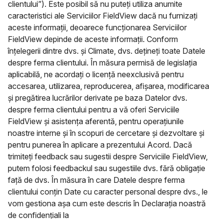
clientului”). Este posibil să nu puteți utiliza anumite
caracteristici ale Serviciilor FieldView dacă nu furnizați
aceste informații, deoarece funcționarea Serviciilor
FieldView depinde de aceste informații. Conform
înțelegerii dintre dvs. și Climate, dvs. dețineți toate Datele
despre ferma clientului. În măsura permisă de legislația
aplicabilă, ne acordați o licență neexclusivă pentru
accesarea, utilizarea, reproducerea, afișarea, modificarea
și pregătirea lucrărilor derivate pe baza Datelor dvs.
despre ferma clientului pentru a vă oferi Serviciile
FieldView și asistența aferentă, pentru operațiunile
noastre interne și în scopuri de cercetare și dezvoltare și
pentru punerea în aplicare a prezentului Acord. Dacă
trimiteți feedback sau sugestii despre Serviciile FieldView,
putem folosi feedbackul sau sugestiile dvs. fără obligație
față de dvs. În măsura în care Datele despre ferma
clientului conțin Date cu caracter personal despre dvs., le
vom gestiona așa cum este descris în Declarația noastră
de confidențiali la