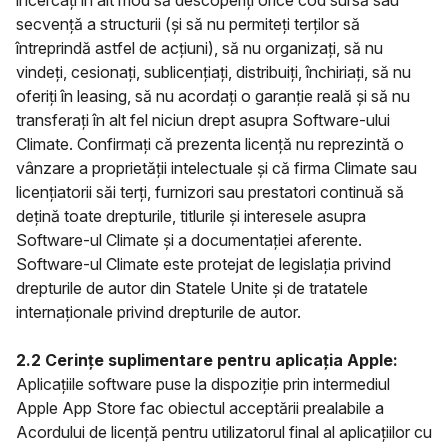
încercați în alt mod să descoperiți orice cod sursă sau
secvență a structurii (și să nu permiteți terților să
întreprindă astfel de acțiuni), să nu organizați, să nu
vindeți, cesionați, sublicențiați, distribuiți, închiriați, să nu
oferiți în leasing, să nu acordați o garanție reală și să nu
transferați în alt fel niciun drept asupra Software-ului
Climate. Confirmați că prezenta licență nu reprezintă o
vânzare a proprietății intelectuale și că firma Climate sau
licențiatorii săi terți, furnizori sau prestatori continuă să
dețină toate drepturile, titlurile și interesele asupra
Software-ul Climate și a documentației aferente.
Software-ul Climate este protejat de legislația privind
drepturile de autor din Statele Unite și de tratatele
internaționale privind drepturile de autor.
2.2 Cerințe suplimentare pentru aplicația Apple:
Aplicațiile software puse la dispoziție prin intermediul
Apple App Store fac obiectul acceptării prealabile a
Acordului de licență pentru utilizatorul final al aplicațiilor cu