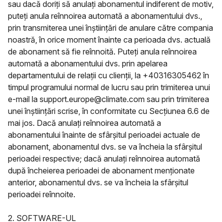
sau dacă doriți să anulați abonamentul indiferent de motiv,
puteți anula reînnoirea automată a abonamentului dvs.,
prin transmiterea unei înștiințări de anulare către compania
noastră, în orice moment înainte ca perioada dvs. actuală
de abonament să fie reînnoită. Puteți anula reînnoirea
automată a abonamentului dvs. prin apelarea
departamentului de relații cu clienții, la +40316305462 în
timpul programului normal de lucru sau prin trimiterea unui
e-mail la support.europe@climate.com sau prin trimiterea
unei înștiințări scrise, în conformitate cu Secțiunea 6.6 de
mai jos. Dacă anulați reînnoirea automată a
abonamentului înainte de sfârșitul perioadei actuale de
abonament, abonamentul dvs. se va încheia la sfârșitul
perioadei respective; dacă anulați reînnoirea automată
după încheierea perioadei de abonament menționate
anterior, abonamentul dvs. se va încheia la sfârșitul
perioadei reînnoite.
2. SOFTWARE-UL