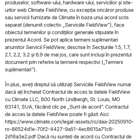
produselor, software-ului, hardware-ului, serviciilor și site-
urilor web Climate FieldView, cu excepția oricăror produse
sau servicii furnizate de Climate în baza unui acord scris
separat (denumit colectiv „Serviciile FieldView”), face
obiectul termenilor și condițiilor generale stipulate în
prezentul Acord. Se pot aplica termeni suplimentari
anumitor Servicii FieldView, descrise în Secțiunile 1.5, 1.7,
2.1, 2.2, 3.2 și 6.9 de mai jos, care sunt incluși în prezentul
document prin referire la termenii respectivi („Termeni
suplimentari”).
În plus, aveți dreptul să utilizați Serviciile FieldView numai
dacă ați încheiat Contractul de acces la datele FieldView
cu Climate LLC, 800 North Lindbergh, St. Louis, MO
63141, SUA, făcând clic pe „Sunt de acord”. Contractul
de acces la datele FieldView poate fi găsit Aici:
https://www.climate.com/legal-assets/ro/daa-20250910-
ro-86524d1e-70f2-4427-9a51-4ec8615a71c8-
2d16a3e2.pdf Dacă nu sunteți de acord cu Contractul de