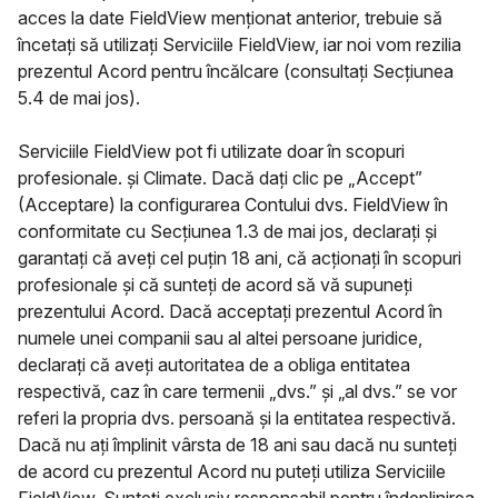
acces la date FieldView menționat anterior, trebuie să
încetați să utilizați Serviciile FieldView, iar noi vom rezilia
prezentul Acord pentru încălcare (consultați Secțiunea
5.4 de mai jos).
Serviciile FieldView pot fi utilizate doar în scopuri
profesionale. și Climate. Dacă dați clic pe „Accept”
(Acceptare) la configurarea Contului dvs. FieldView în
conformitate cu Secțiunea 1.3 de mai jos, declarați și
garantați că aveți cel puțin 18 ani, că acționați în scopuri
profesionale și că sunteți de acord să vă supuneți
prezentului Acord. Dacă acceptați prezentul Acord în
numele unei companii sau al altei persoane juridice,
declarați că aveți autoritatea de a obliga entitatea
respectivă, caz în care termenii „dvs.” și „al dvs.” se vor
referi la propria dvs. persoană și la entitatea respectivă.
Dacă nu ați împlinit vârsta de 18 ani sau dacă nu sunteți
de acord cu prezentul Acord nu puteți utiliza Serviciile