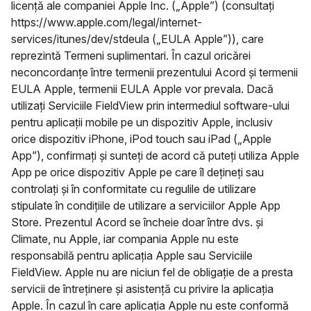
licență ale companiei Apple Inc. („Apple”) (consultați
https://www.apple.com/legal/internet-
services/itunes/dev/stdeula („EULA Apple”)), care
reprezintă Termeni suplimentari. În cazul oricărei
neconcordanțe între termenii prezentului Acord și termenii
EULA Apple, termenii EULA Apple vor prevala. Dacă
utilizați Serviciile FieldView prin intermediul software-ului
pentru aplicații mobile pe un dispozitiv Apple, inclusiv
orice dispozitiv iPhone, iPod touch sau iPad („Apple
App”), confirmați și sunteți de acord că puteți utiliza Apple
App pe orice dispozitiv Apple pe care îl dețineți sau
controlați și în conformitate cu regulile de utilizare
stipulate în condițiile de utilizare a serviciilor Apple App
Store. Prezentul Acord se încheie doar între dvs. și
Climate, nu Apple, iar compania Apple nu este
responsabilă pentru aplicația Apple sau Serviciile
FieldView. Apple nu are niciun fel de obligație de a presta
servicii de întreținere și asistență cu privire la aplicația
Apple. În cazul în care aplicația Apple nu este conformă