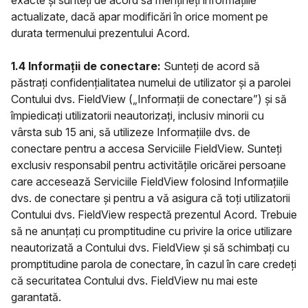
exacte și sunteți de acord să mențineți informațiile
actualizate, dacă apar modificări în orice moment pe
durata termenului prezentului Acord.
1.4 Informații de conectare:
Sunteți de acord să
păstrați confidențialitatea numelui de utilizator și a parolei
Contului dvs. FieldView („Informații de conectare”) și să
împiedicați utilizatorii neautorizați, inclusiv minorii cu
vârsta sub 15 ani, să utilizeze Informațiile dvs. de
conectare pentru a accesa Serviciile FieldView. Sunteți
exclusiv responsabil pentru activitățile oricărei persoane
care accesează Serviciile FieldView folosind Informațiile
dvs. de conectare și pentru a vă asigura că toți utilizatorii
Contului dvs. FieldView respectă prezentul Acord. Trebuie
să ne anunțați cu promptitudine cu privire la orice utilizare
neautorizată a Contului dvs. FieldView și să schimbați cu
promptitudine parola de conectare, în cazul în care credeți
că securitatea Contului dvs. FieldView nu mai este
garantată.