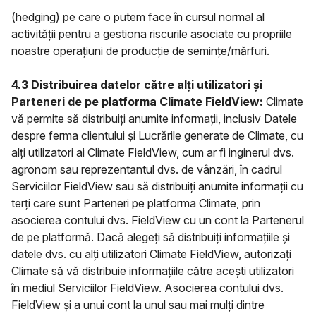
(hedging) pe care o putem face în cursul normal al
activității pentru a gestiona riscurile asociate cu propriile
noastre operațiuni de producție de semințe/mărfuri.
4.3 Distribuirea datelor către alți utilizatori și
Parteneri de pe platforma Climate FieldView:
Climate
vă permite să distribuiți anumite informații, inclusiv Datele
despre ferma clientului și Lucrările generate de Climate, cu
alți utilizatori ai Climate FieldView, cum ar fi inginerul dvs.
agronom sau reprezentantul dvs. de vânzări, în cadrul
Serviciilor FieldView sau să distribuiți anumite informații cu
terți care sunt Parteneri pe platforma Climate, prin
asocierea contului dvs. FieldView cu un cont la Partenerul
de pe platformă. Dacă alegeți să distribuiți informațiile și
datele dvs. cu alți utilizatori Climate FieldView, autorizați
Climate să vă distribuie informațiile către acești utilizatori
în mediul Serviciilor FieldView. Asocierea contului dvs.
FieldView și a unui cont la unul sau mai mulți dintre