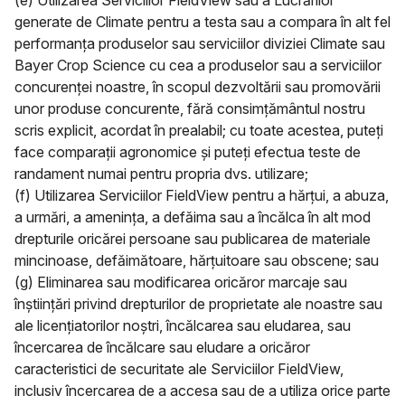
(e) Utilizarea Serviciilor FieldView sau a Lucrărilor
generate de Climate pentru a testa sau a compara în alt fel
performanța produselor sau serviciilor diviziei Climate sau
Bayer Crop Science cu cea a produselor sau a serviciilor
concurenței noastre, în scopul dezvoltării sau promovării
unor produse concurente, fără consimțământul nostru
scris explicit, acordat în prealabil; cu toate acestea, puteți
face comparații agronomice și puteți efectua teste de
randament numai pentru propria dvs. utilizare;
(f) Utilizarea Serviciilor FieldView pentru a hărțui, a abuza,
a urmări, a amenința, a defăima sau a încălca în alt mod
drepturile oricărei persoane sau publicarea de materiale
mincinoase, defăimătoare, hărțuitoare sau obscene; sau
(g) Eliminarea sau modificarea oricăror marcaje sau
înștiințări privind drepturilor de proprietate ale noastre sau
ale licențiatorilor noștri, încălcarea sau eludarea, sau
încercarea de încălcare sau eludare a oricăror
caracteristici de securitate ale Serviciilor FieldView,
inclusiv încercarea de a accesa sau de a utiliza orice parte