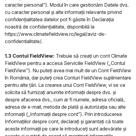
caracter personal”). Modul în care gestionăm Datele dvs.
cu caracter personal și alte informații relevante privind
confidențialitatea datelor pot fi găsite în Declarația
noastră de confidențialitate, disponibilă la
https://www.climatefieldview.ro/legal/aviz-de-
confidentialitate/.
1.3 Contul FieldView:
Trebuie să creați un cont Climate
FieldView pentru a accesa Serviciile FieldView („Contul
FieldView”). Nu puteți avea mai mult de un Cont FieldView
în România, dar puteți crea Conturi FieldView suplimentare
pentru alte țări. La crearea unui Cont FieldView, vi se va
solicita să furnizați anumite informații despre dvs. și
despre afacerea dvs., cum ar fi numele, adresa oficială,
adresa de e-mail, metoda de plată și autorizația sau alte
informații („Informații despre cont”). Prin introducerea
Informațiilor despre cont, declarați și garantați că toate
aceste informații pe care le introduceți sunt adevărate și