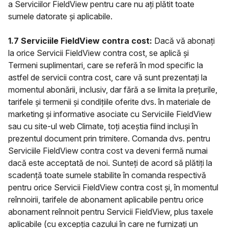
a Serviciilor FieldView pentru care nu ați plătit toate
sumele datorate și aplicabile.
1.7 Serviciile FieldView contra cost:
Dacă vă abonați
la orice Servicii FieldView contra cost, se aplică și
Termeni suplimentari, care se referă în mod specific la
astfel de servicii contra cost, care vă sunt prezentați la
momentul abonării, inclusiv, dar fără a se limita la prețurile,
tarifele și termenii și condițiile oferite dvs. în materiale de
marketing și informative asociate cu Serviciile FieldView
sau cu site-ul web Climate, toți aceștia fiind incluși în
prezentul document prin trimitere. Comanda dvs. pentru
Serviciile FieldView contra cost va deveni fermă numai
dacă este acceptată de noi. Sunteți de acord să plătiți la
scadență toate sumele stabilite în comanda respectivă
pentru orice Servicii FieldView contra cost și, în momentul
reînnoirii, tarifele de abonament aplicabile pentru orice
abonament reînnoit pentru Servicii FieldView, plus taxele
aplicabile (cu excepția cazului în care ne furnizați un