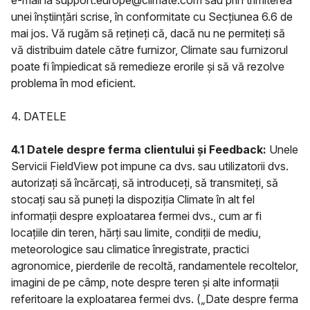
e-mail la support.europe@climate.com sau prin trimiterea
unei înștiințări scrise, în conformitate cu Secțiunea 6.6 de
mai jos. Vă rugăm să rețineți că, dacă nu ne permiteți să
vă distribuim datele către furnizor, Climate sau furnizorul
poate fi împiedicat să remedieze erorile și să vă rezolve
problema în mod eficient.
4. DATELE
4.1 Datele despre ferma clientului și Feedback:
Unele
Servicii FieldView pot impune ca dvs. sau utilizatorii dvs.
autorizați să încărcați, să introduceți, să transmiteți, să
stocați sau să puneți la dispoziția Climate în alt fel
informații despre exploatarea fermei dvs., cum ar fi
locațiile din teren, hărți sau limite, condiții de mediu,
meteorologice sau climatice înregistrate, practici
agronomice, pierderile de recoltă, randamentele recoltelor,
imagini de pe câmp, note despre teren și alte informații
referitoare la exploatarea fermei dvs. („Date despre ferma