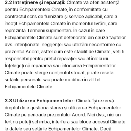
3.2 Întreținere și reparații:
Climate va oferi asistență
pentru Echipamentele Climate, în conformitate cu
contractul scris de furnizare și service aplicabil, care a
însoțit Echipamentele Climate în momentul livrării, care
reprezintă Termenii suplimentari. În cazul în care
Echipamentele Climate sunt deteriorate din cauza faptelor
dvs. intenționate, neglijenței sau utilizării neconforme cu
prezentul Acord, astfel cum este stabilit de Climate, veți fi
responsabil pentru prețul reparației sau al înlocuirii.
Înțelegeți că repararea sau înlocuirea Echipamentelor
Climate poate șterge conținutul stocat, poate reseta
setările personale sau poate modifica în alt fel
Echipamentele Climate.
3.3 Utilizarea Echipamentelor:
Climate își rezervă
dreptul de a gestiona starea și utilizarea Echipamentelor
Climate pe perioada prezentului Acord. Nici dvs., nici un
terț nu puteți schimba, interfera sau bloca accesul Climate
la datele sau setările Echipamentelor Climate. Dacă