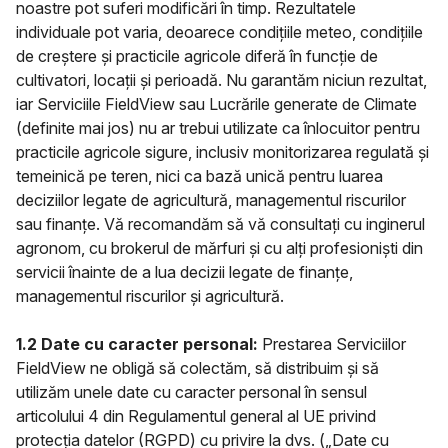
noastre pot suferi modificări în timp. Rezultatele
individuale pot varia, deoarece condițiile meteo, condițiile
de creștere și practicile agricole diferă în funcție de
cultivatori, locații și perioadă. Nu garantăm niciun rezultat,
iar Serviciile FieldView sau Lucrările generate de Climate
(definite mai jos) nu ar trebui utilizate ca înlocuitor pentru
practicile agricole sigure, inclusiv monitorizarea regulată și
temeinică pe teren, nici ca bază unică pentru luarea
deciziilor legate de agricultură, managementul riscurilor
sau finanțe. Vă recomandăm să vă consultați cu inginerul
agronom, cu brokerul de mărfuri și cu alți profesioniști din
servicii înainte de a lua decizii legate de finanțe,
managementul riscurilor și agricultură.
1.2 Date cu caracter personal:
Prestarea Serviciilor
FieldView ne obligă să colectăm, să distribuim și să
utilizăm unele date cu caracter personal în sensul
articolului 4 din Regulamentul general al UE privind
protecția datelor (RGPD) cu privire la dvs. („Date cu