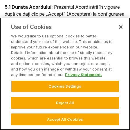
5.1 Durata Acordului:
Prezentul Acord intră în vigoare
după ce dați clic pe „Accept” (Acceptare) la configurarea
Contului dvs. FieldView în conformitate cu Secțiunea 1.3
Use of Cookies
de mai sus, până la rezilierea acestuia de către dvs. sau
Climate, în conformitate cu secțiunile de mai jos.
We would like to use optional cookies to better
understand your use of this website. This enables us to
improve your future experience on our website.
5.2 Anularea comenzilor și închiderea Contului dvs.
Detailed information about the use of strictly necessary
FieldView:
Puteți anula o comandă pentru un Serviciu
cookies, which are essential to browse this website,
FieldView contra cost și/sau vă puteți închide Contul
and optional cookies, which you can reject or accept,
FieldView în orice moment dacă ne anunțați, prin anularea
and how you can manage or withdraw your consent at
any time can be found in our
Privacy Statement.
unei comenzi sau a Contului dvs. FieldView din setările
contului dvs., prin apelarea departamentului de relații cu
Cookies Settings
clienții, la +40316305462 în timpul programului normal de
lucru sau prin trimiterea unui e-mail la
Reject All
support.europe@climate.com sau prin trimiterea unei
înștiințări scrise, în conformitate cu Secțiunea 6.6 de mai
jos.
Accept All Cookies