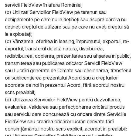
servicii FieldView în afara României;
(b) Utilizati Serviciilor FieldView pe terenuri sau
echipamente pe care nu le dețineți sau asupra cărora nu
dețineți dreptul de utilizare sau pe care nu aveți dreptul să
le exploatați;
(c) Vânzarea, oferirea în leasing, împrumutul, exportul, re-
exportul, transferul de altă natură, distribuirea,
redistribuirea, copierea, prezentarea sau afișarea în public,
transmiterea sau publicarea oricăror Servicii FieldView
sau Lucrări generate de Climate sau cesionarea, transferul
ori sublicențierea prezentului Acord sau a drepturilor
acordate de noi în prezentul Acord, fără acordul nostru
scris prealabil;
(d) Utilizarea Serviciilor FieldView pentru dezvoltarea,
evaluarea, validarea sau perfecționarea oricărui produs
sau serviciu care concurează cu oricare dintre Serviciile
FieldView sau crearea oricăror lucrări derivate fără
consimțământul nostru scris explicit, acordat în prealabil;