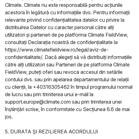
Climate. Climate nu este responsabilă pentru acțiunile
acestora în legătură cu informațiile dvs. Pentru informații
relevante privind confidențialitatea datelor cu privire la
distribuirea Datelor cu caracter personal către alți
utilizatori și parteneri de pe platforma Climate FieldView,
consultați Declarația noastră de confidențialitate la
https://www.climatefieldview.ro/legal/aviz-de-
confidentialitate/. Dacă alegeți să vă distribuiți informațiile
către alți utilizatori sau Parteneri de pe platforma Climate
FieldView, puteți oferi sau revoca accesul din setările
contului dvs. sau prin apelarea departamentului de relații
cu clienții, la +40316305462 în timpul programului normal
de lucru sau prin trimiterea unui e-mail la
support.europe@climate.com sau prin trimiterea unei
înștiințări scrise, în conformitate cu Secțiunea 6.6 de mai
jos.
5. DURATA ȘI REZILIEREA ACORDULUI