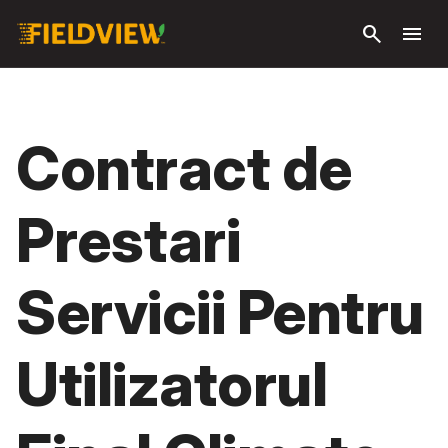
Săriți la
search
menu
conținutul
principal
Contract de
Prestari
Servicii Pentru
Utilizatorul