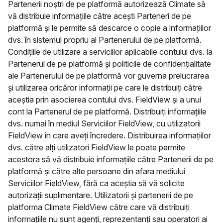
Partenerii noștri de pe platformă autorizează Climate să
vă distribuie informațiile către acești Parteneri de pe
platformă și le permite să descarce o copie a informațiilor
dvs. în sistemul propriu al Partenerului de pe platformă.
Condițiile de utilizare a serviciilor aplicabile contului dvs. la
Partenerul de pe platformă și politicile de confidențialitate
ale Partenerului de pe platformă vor guverna prelucrarea
și utilizarea oricăror informații pe care le distribuiți către
aceștia prin asocierea contului dvs. FieldView și a unui
cont la Partenerul de pe platformă. Distribuiți informațiile
dvs. numai în mediul Serviciilor FieldView, cu utilizatorii
FieldView în care aveți încredere. Distribuirea informațiilor
dvs. către alți utilizatori FieldView le poate permite
acestora să vă distribuie informațiile către Partenerii de pe
platformă și către alte persoane din afara mediului
Serviciilor FieldView, fără ca aceștia să vă solicite
autorizații suplimentare. Utilizatorii și partenerii de pe
platforma Climate FieldView către care vă distribuiți
informațiile nu sunt agenți, reprezentanți sau operatori ai