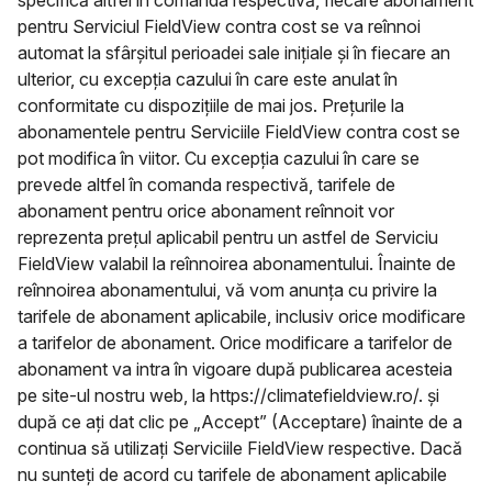
specifică altfel în comanda respectivă, fiecare abonament
pentru Serviciul FieldView contra cost se va reînnoi
automat la sfârșitul perioadei sale inițiale și în fiecare an
ulterior, cu excepția cazului în care este anulat în
conformitate cu dispozițiile de mai jos. Prețurile la
abonamentele pentru Serviciile FieldView contra cost se
pot modifica în viitor. Cu excepția cazului în care se
prevede altfel în comanda respectivă, tarifele de
abonament pentru orice abonament reînnoit vor
reprezenta prețul aplicabil pentru un astfel de Serviciu
FieldView valabil la reînnoirea abonamentului. Înainte de
reînnoirea abonamentului, vă vom anunța cu privire la
tarifele de abonament aplicabile, inclusiv orice modificare
a tarifelor de abonament. Orice modificare a tarifelor de
abonament va intra în vigoare după publicarea acesteia
pe site-ul nostru web, la https://climatefieldview.ro/. și
după ce ați dat clic pe „Accept” (Acceptare) înainte de a
continua să utilizați Serviciile FieldView respective. Dacă
nu sunteți de acord cu tarifele de abonament aplicabile