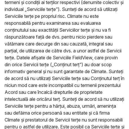
termeni și condiții ai terților respectivi (denumite colectiv și
individual „Serviciile terțe”). Sunteți de acord să utilizați
Serviciile terțe pe propriul risc. Climate nu este
responsabilă pentru examinarea sau evaluarea
conținutului sau exactității Serviciilor terțe și nu va fi
răspunzătoare față de dvs. pentru nicio pierdere sau
vătămare care decurge din sau cauzată, integral sau
parțial, de utilizarea de către dvs. a unor astfel de Servicii
terțe. Datele afișate de Serviciile FieldView, care provin
din orice Servicii terțe („Conținut terț”) au doar scop
informativ general și nu sunt garantate de Climate. Sunteți
de acord să nu utilizați Serviciile terțe sau Conținutul terț în
niciun mod care este incompatibil cu termenii prezentului
Acord sau care încalcă drepturile de proprietate
intelectuală ale oricărui terț. Sunteți de acord să nu utilizați
Serviciile terțe pentru a hărțui, abuza, urmări, amenința
sau defăima orice persoană sau entitate și că firma
Climate și prestatorul de Servicii terțe nu sunt responsabili
pentru o astfel de utilizare. Este posibil ca Serviciile terțe și