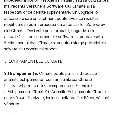
întotdeauna posibil. Trebuie să instalați sau să utilizați cea
mai recentă versiune a Software-ului Climate și să
respectați orice cerințe suplimentare. Un upgrade, o
actualizare sau un supliment poate avea ca rezultat
modificarea sau întreruperea caracteristicilor Software-
ului Climate. Deși este puțin probabil, upgrade-urile,
actualizările sau suplimentele software ar putea reseta
Echipamentul dvs. Climate și ar putea șterge preferințele
salvate sau conținutul stocat.
3. ECHIPAMENTELE CLIMATE
3.1 Echipamente:
Climate poate pune la dispoziție
anumite echipamente (cum ar fi unitatea Climate
FieldView) pentru utilizare împreună cu Serviciile
(„Echipamente Climate”). Anumite Echipamente Climate
care vă sunt furnizate, inclusiv unitatea FieldView, vă sunt
vândute.