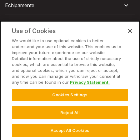
Echipamente
Companie
Use of Cookies
We would like to use optional cookies to better
understand your use of this website. This enables us to
improve your future experience on our website.
© 2026 Climate LLC. Toate drepturile rezervate.
Aviz juridic
Detailed information about the use of strictly necessary
Politica de confidențialitate
cookies, which are essential to browse this website,
Politica de confidențialitate – Întrebări frecvente
and optional cookies, which you can reject or accept,
Despre noi
and how you can manage or withdraw your consent at
Divulgarea, notificarea și consimțământul privind modulele
any time can be found in our
Privacy Statement.
cookie
Contract privind accesul la date
Cookies Settings
Contract de prestări servicii pentru utilizatorul final
Declarația deținătorului de date conform Legii privind
datele
Reject All
Setări cookie-uri
Accept All Cookies