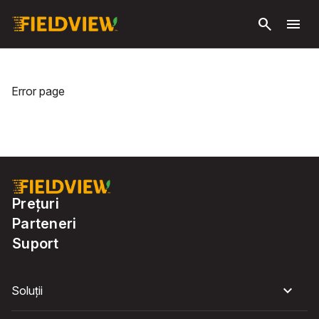
Săriți la
search
menu
conținutul
principal
Error page
Prețuri
Parteneri
Suport
Soluții