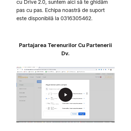
cu Drive 2.0, suntem aici să te ghidăm
pas cu pas. Echipa noastră de suport
este disponibilă la 0316305462.
Partajarea Terenurilor Cu Partenerii
Dv.
play_arrow