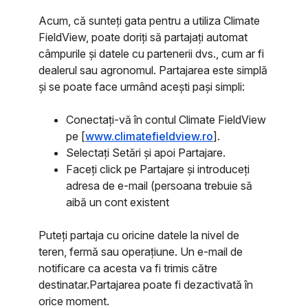
Acum, că sunteți gata pentru a utiliza Climate
FieldView, poate doriți să partajați automat
câmpurile și datele cu partenerii dvs., cum ar fi
dealerul sau agronomul. Partajarea este simplă
și se poate face urmând acești pași simpli:
Conectați-vă în contul Climate FieldView
pe [
www.climatefieldview.ro
].
Selectați Setări și apoi Partajare.
Faceți click pe Partajare și introduceți
adresa de e-mail (persoana trebuie să
aibă un cont existent
Puteți partaja cu oricine datele la nivel de
teren, fermă sau operațiune. Un e-mail de
notificare ca acesta va fi trimis către
destinatar.Partajarea poate fi dezactivată în
orice moment.