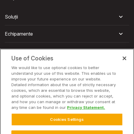
Soluții
Echipamente
Companie
Use of Cookies
We would like to use optional cookies to better
understand your use of this website. This enables us to
improve your future experience on our website.
© 2026 Climate LLC. Toate drepturile rezervate.
Aviz juridic
Detailed information about the use of strictly necessary
Politica de confidențialitate
cookies, which are essential to browse this website,
Politica de confidențialitate – Întrebări frecvente
and optional cookies, which you can reject or accept,
Despre noi
and how you can manage or withdraw your consent at
Divulgarea, notificarea și consimțământul privind modulele
any time can be found in our
Privacy Statement.
cookie
Contract privind accesul la date
Cookies Settings
Contract de prestări servicii pentru utilizatorul final
Declarația deținătorului de date conform Legii privind