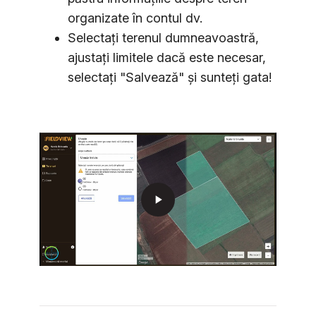
organizate în contul dv.
Selectaţi terenul dumneavoastră,
ajustați limitele dacă este necesar,
selectaţi "Salvează" şi sunteţi gata!
play_arrow