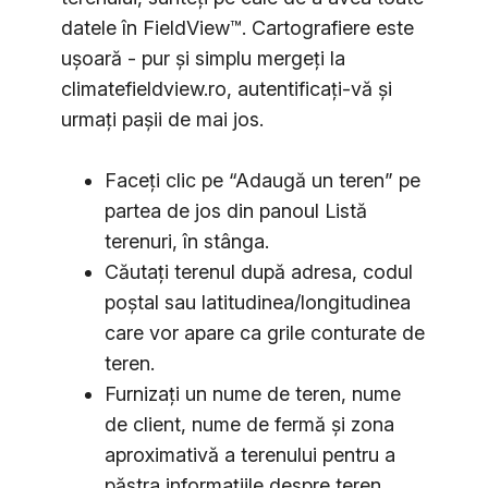
datele în FieldView™. Cartografiere este
uşoară - pur şi simplu mergeți la
climatefieldview.ro, autentificați-vă și
urmați pașii de mai jos.
Faceți clic pe “Adaugă un teren” pe
partea de jos din panoul Listă
terenuri, în stânga.
Căutați terenul după adresa, codul
poștal sau latitudinea/longitudinea
care vor apare ca grile conturate de
teren.
Furnizaţi un nume de teren, nume
de client, nume de fermă şi zona
aproximativă a terenului pentru a
păstra informaţiile despre teren