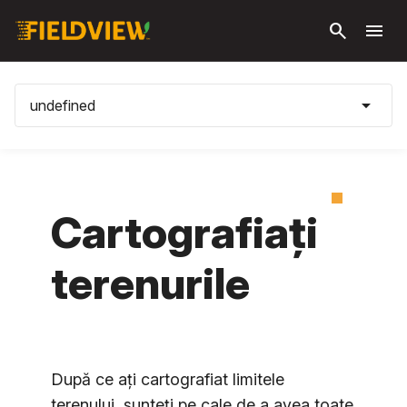
Săriți la
search
menu
conținutul
principal
arrow_drop_down
undefined
Cartografiați
terenurile
După ce ați cartografiat limitele
terenului, sunteți pe cale de a avea toate