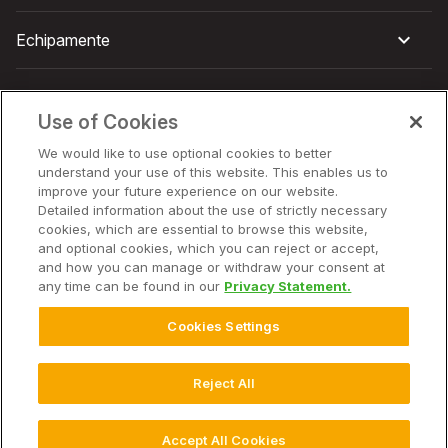
Echipamente
Companie
Use of Cookies
We would like to use optional cookies to better
understand your use of this website. This enables us to
improve your future experience on our website.
© 2026 Climate LLC. Toate drepturile rezervate.
Aviz juridic
Detailed information about the use of strictly necessary
Politica de confidențialitate
cookies, which are essential to browse this website,
Politica de confidențialitate – Întrebări frecvente
and optional cookies, which you can reject or accept,
Despre noi
and how you can manage or withdraw your consent at
Divulgarea, notificarea și consimțământul privind modulele
any time can be found in our
Privacy Statement.
cookie
Contract privind accesul la date
Cookies Settings
Contract de prestări servicii pentru utilizatorul final
Declarația deținătorului de date conform Legii privind
datele
Reject All
Setări cookie-uri
Accept All Cookies