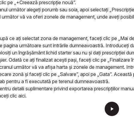
clic pe „+Creează prescripție nouă”.
nul următor alegeți porumb sau soia, apoi selectați „Prescripț
 următor vă va oferi zonele de management, unde aveți posibilit
upă ce ați selectat zona de management, faceți clic pe „Mai de
e pagina următoare sunt intrările dumneavoastră. Introduceți date
olosiți un îngrășământ lichid starter sau nu şi dați prescripție
ișier. Odată ce ați finalizat acești pași, faceți clic pe „Finalizare î
cranul următor vă va afișa harta și zonele de management. Intr
iecare zonă și faceți clic pe „Salvare”, apoi pe „Gata”. Această p
ab pentru a fi executată pe terenul dumneavoastră.
entru detalii suplimentare privind exportarea prescripțiilor ma
ceți clic aici.
play_arrow