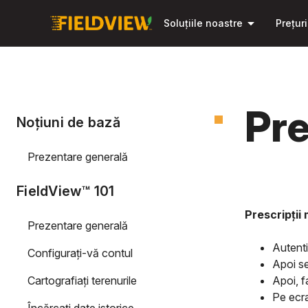
arrow_drop_down
Soluțiile noastre
Prețuri
Pre
Noțiuni de bază
Prezentare generală
FieldView™ 101
Prescripții
Prezentare generală
Autenti
Configurați-vă contul
Apoi se
Cartografiați terenurile
Apoi, f
Pe ecra