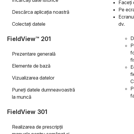
Încărcaţi date istorice
Faceți 
Pe ecra
Descărca aplicaţia noastră
Ecranul
Colectați datele
dv.
FieldView™ 201
D
P
f
Prezentare generală
f
Elemente de bază
E
f
Vizualizarea datelor
C
P
Puneți datele dumneavoastră
fa
la muncă
FieldView 301
Realizarea de prescripții