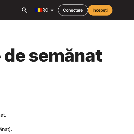
search
arrow_drop_down
RO
Conectare
Începeți
e de semănat
at.
ănat).