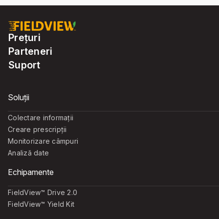
Prețuri
Parteneri
Suport
Soluții
Colectare informații
Creare prescripții
Monitorizare câmpuri
Analiză date
Echipamente
FieldView™ Drive 2.0
FieldView™ Yield Kit