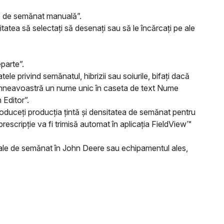
ie de semănat manuală”.
atea să selectați să desenați sau să le încărcați pe ale
parte”.
le privind semănatul, hibrizii sau soiurile, bifați dacă
i dumneavoastră un nume unic în caseta de text Nume
n Editor”.
oduceți producția țintă și densitatea de semănat pentru
rescripție va fi trimisă automat în aplicația FieldView™
nuale de semănat în John Deere sau echipamentul ales,