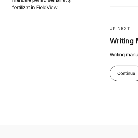
manuale pentru semănat și
fertilizat în FieldView
UP NEXT
Writing 
Writing manua
Continue