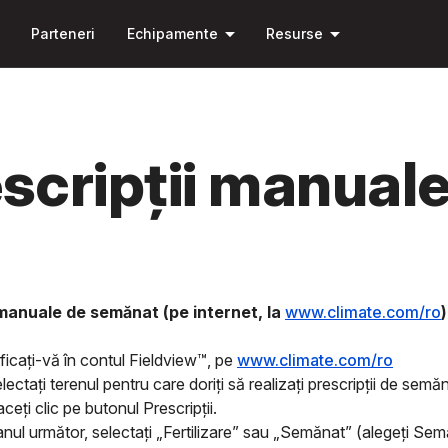
Săriți la
arrow_drop_down
arrow_drop_down
conținutul
Parteneri
Echipamente
Resurse
principal
scripții manual
 manuale de semănat (pe internet, la
www.climate.com/ro
)
ficați-vă în contul Fieldview™, pe
www.climate.com/ro
lectați terenul pentru care doriți să realizați prescripții de semăn
aceți clic pe butonul Prescripții.
nul următor, selectați „Fertilizare” sau „Semănat” (alegeți Sem