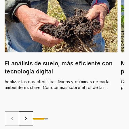
El análisis de suelo, más eficiente con
Mo
tecnología digital
pr
Analizar las características físicas y químicas de cada
Cono
ambiente es clave. Conocé más sobre el rol de las
par
plataformas digitales en el análisis de suelo.
afec
keyboard_arrow_left
keyboard_arrow_right