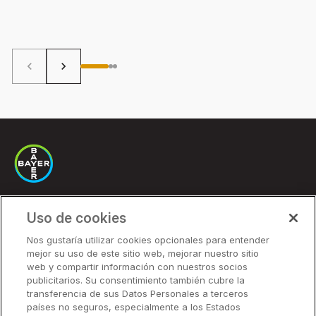
Tandil, al sur de la provincia de Buenos Aires, una región
sos
donde las heladas son frecuentes en cultivos de
estr
invierno.
avan
insu
de 
keyboard_arrow_left
keyboard_arrow_right
Uso de cookies
Soluciones
Nos gustaría utilizar cookies opcionales para entender
mejor su uso de este sitio web, mejorar nuestro sitio
Precios
web y compartir información con nuestros socios
Socios
publicitarios. Su consentimiento también cubre la
transferencia de sus Datos Personales a terceros
países no seguros, especialmente a los Estados