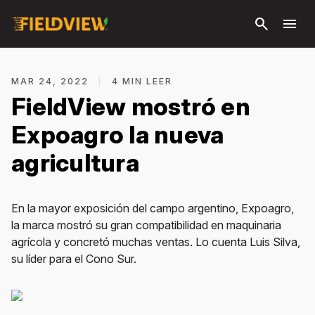
Saltar al
search
menu
contenido
principal
MAR 24, 2022
|
4 MIN LEER
FieldView mostró en
Expoagro la nueva
agricultura
En la mayor exposición del campo argentino, Expoagro,
la marca mostró su gran compatibilidad en maquinaria
agrícola y concretó muchas ventas. Lo cuenta Luis Silva,
su líder para el Cono Sur.