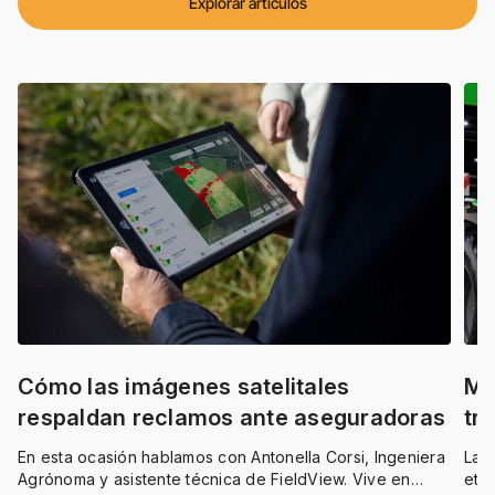
Explorar artículos
Cómo las imágenes satelitales
Me
respaldan reclamos ante aseguradoras
tr
En esta ocasión hablamos con
Antonella Corsi, Ingeniera
La 
Agrónoma y asistente técnica de FieldView.
Vive en
etap