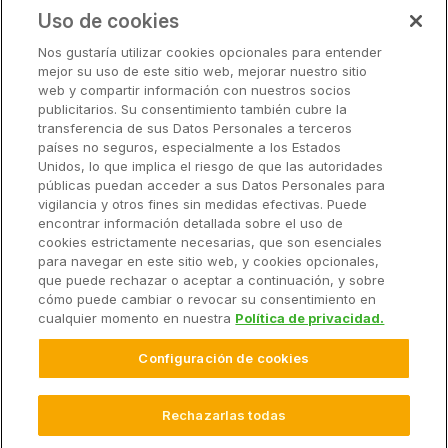
Uso de cookies
Soluciones
Nos gustaría utilizar cookies opcionales para entender
mejor su uso de este sitio web, mejorar nuestro sitio
Precios
web y compartir información con nuestros socios
Socios
publicitarios. Su consentimiento también cubre la
transferencia de sus Datos Personales a terceros
países no seguros, especialmente a los Estados
Unidos, lo que implica el riesgo de que las autoridades
Soluciones
públicas puedan acceder a sus Datos Personales para
vigilancia y otros fines sin medidas efectivas. Puede
encontrar información detallada sobre el uso de
Recursos
cookies estrictamente necesarias, que son esenciales
para navegar en este sitio web, y cookies opcionales,
que puede rechazar o aceptar a continuación, y sobre
Empresa
cómo puede cambiar o revocar su consentimiento en
cualquier momento en nuestra
Política de privacidad.
Configuración de cookies
© 2026 Climate LLC. Reservados todos los derechos.
Términos de Servicio
Declaración de Privacidad
Rechazarlas todas
Preguntas Frecuentes
Configuración de Cookies