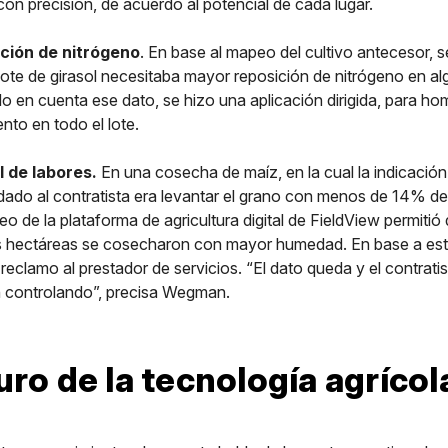
con precisión, de acuerdo al potencial de cada lugar.
ción de nitrógeno
. En base al mapeo del cultivo antecesor, 
lote de girasol necesitaba mayor reposición de nitrógeno en alg
o en cuenta ese dato, se hizo una aplicación dirigida, para ho
nto en todo el lote.
l de labores.
En una cosecha de maíz, en la cual la indicación
dado al contratista era levantar el grano con menos de 14% d
eo de la plataforma de agricultura digital de FieldView permitió
 hectáreas se cosecharon con mayor humedad. En base a este
 reclamo al prestador de servicios. “El dato queda y el contrati
n controlando”, precisa Wegman.
uro de la tecnología agrícol