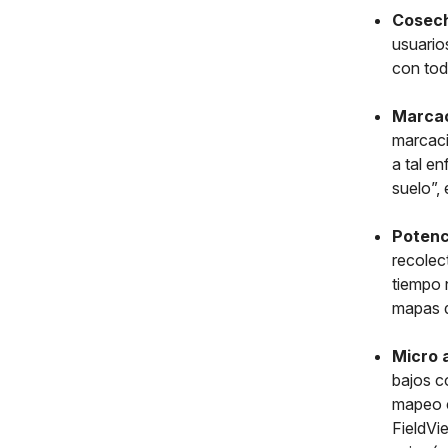
Cosech
usuario
con tod
Marcac
marcaci
a tal e
suelo”,
Potenc
recolec
tiempo n
mapas d
Micro 
bajos c
mapeo c
FieldVi