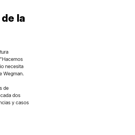
 de la
tura
s. “Hacemos
io necesita
sume Wegman.
s de
r cada dos
encias y casos