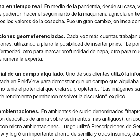
a en tiempo real
. En medio de la pandemia, desde su casa, v
s pudieron hacer el seguimiento de la maquinaria agrícola en ti
os los valores de la cosecha. Fue un gran cambio, en línea con
iones georreferenciadas.
Cada vez más cuentas trabajan
ones, utilizando a pleno la posibilidad de insertar pines. “Le p
nfermedad, otro para marcar profundidad de napa, otro para mu
 enumera la experta.
ial de un campo alquilado
. Uno de sus clientes utilizó la in
tada en FieldView para demostrar que un campo que alquilaba
o tenía el potencial que creía su propietario. “Las imágenes sat
e rendimiento permitieron resolver la discusión”, explicó.
ambientaciones.
En ambientes de suelo denominados “thapto
on depósitos de arena sobre sedimentos más antiguos), un usu
on micro ambientaciones. Luego utilizó Prescripciones de Sem
ew y logró un importante ahorro de semilla y otros insumos, da