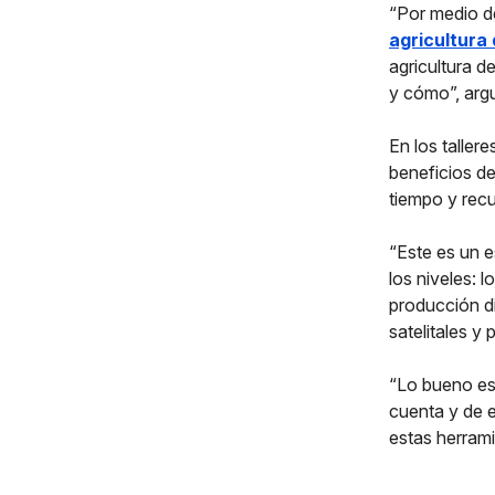
“Por medio d
agricultura 
agricultura d
y cómo”, arg
En los taller
beneficios de
tiempo y recu
“Este es un 
los niveles: 
producción di
satelitales y
“Lo bueno es
cuenta y de 
estas herram