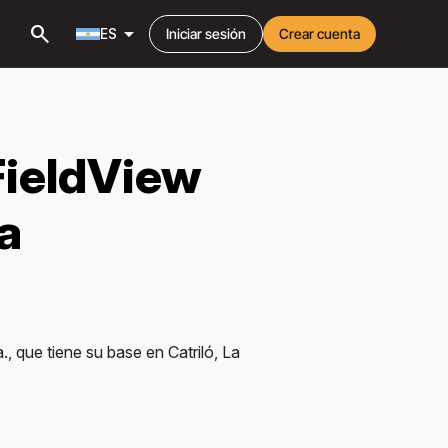
search
arrow_drop_down
ES
Iniciar sesión
Crear cuenta
FieldView
a
, que tiene su base en Catriló, La