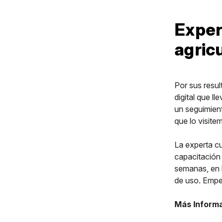
Experi
agric
Por sus resul
digital que l
un seguimien
que lo visite
La experta cu
capacitación 
semanas, en l
de uso. Empe
Más Informa