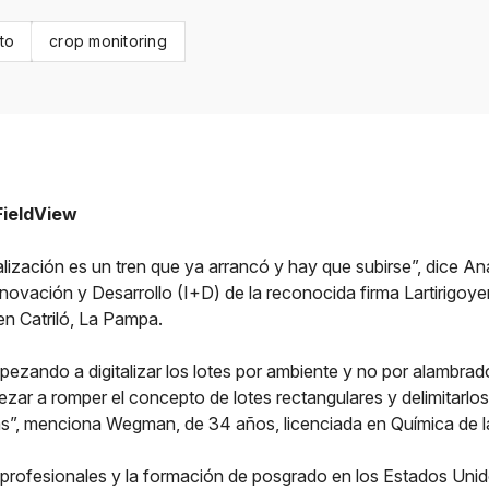
to
crop monitoring
FieldView
italización es un tren que ya arrancó y hay que subirse”, dice 
novación y Desarrollo (I+D) de la reconocida firma Lartirigoye
en Catriló, La Pampa.
ezando a digitalizar los lotes por ambiente y no por alambrad
ezar a romper el concepto de lotes rectangulares y delimitarlos
cas”, menciona Wegman, de 34 años, licenciada en Química de 
 profesionales y la formación de posgrado en los Estados Uni