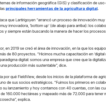
stemas de información geográfica (GIS) y clasificación de uso d
 las
principales herramientas de la agricultura digital
.
ca que Lartirigoyen “arrancó un proceso de innovación muy f
muy innovadora, ‘bottom up’ (de abajo para arriba): los colab
os y siempre están buscando la manera de hacer los proceso
r, en 2019 se creó el área de innovación, en la que los equipo
ás de 80 proyectos. “Hicimos mucha capacitación en ‘digital 
paradigma digital: somos una empresa que cree que la digitali
a una producción más sustentable”, dice.
a por qué FieldView, desde los inicios de la plataforma de agricu
 uno de sus socios estratégicos. “Fuimos los primeros en cola
zo su lanzamiento y hoy contamos con 40 cuentas, con las c
 de 160.000 hectáreas y mapeado más de 72.000 para tener 
cosecha”, explica.