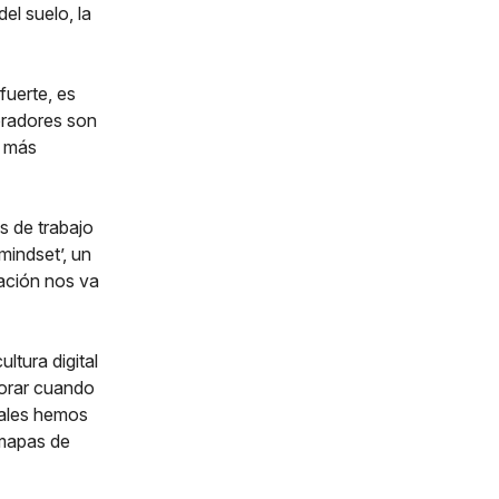
el suelo, la
uerte, es
oradores son
s más
s de trabajo
mindset’, un
zación nos va
ltura digital
borar cuando
uales hemos
mapas de