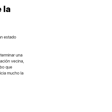
 la
an estado
terminar una
cación vecina,
ubo que
icia mucho la