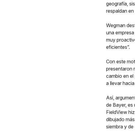
geografía, si
respaldan en
Wegman desta
una empresa 
muy proactiv
eficientes”.
Con este moto
presentaron m
cambio en el 
a llevar haci
Así, argument
de Bayer, es
FieldView hi
dibujado más
siembra y de 