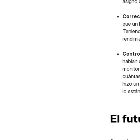
asignó 
Correc
que un 
Teniend
rendimie
Contro
habían 
monitor
cuántas
hizo un
lo está
El fut