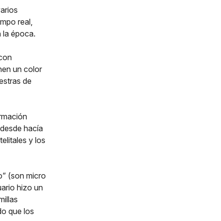
arios
empo real,
 la época.
 con
onen un color
estras de
formación
 desde hacía
elitales y los
” (son micro
ario hizo un
illas
do que los