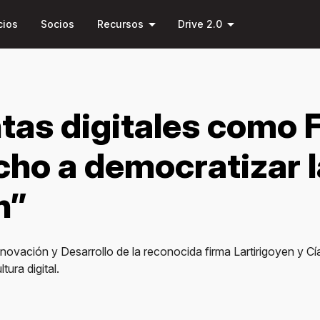
Saltar al
arrow_drop_down
arrow_drop_down
contenido
cios
Socios
Recursos
Drive 2.0
principal
tas digitales como 
ho a democratizar l
n”
vación y Desarrollo de la reconocida firma Lartirigoyen y Cía.
ura digital.