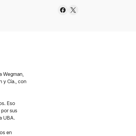
Ana Wegman,
n y Cía., con
os. Eso
 por sus
la UBA.
dos en