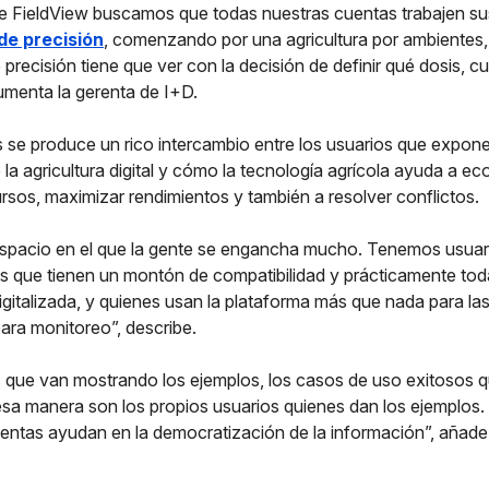
e FieldView buscamos que todas nuestras cuentas trabajen su
de precisión
, comenzando por una agricultura por ambientes,
e precisión tiene que ver con la decisión de definir qué dosis, 
umenta la gerenta de I+D.
es se produce un rico intercambio entre los usuarios que expon
 la agricultura digital y cómo la tecnología agrícola ayuda a e
rsos, maximizar rendimientos y también a resolver conflictos.
espacio en el que la gente se engancha mucho. Tenemos usuar
los que tienen un montón de compatibilidad y prácticamente tod
gitalizada, y quienes usan la plataforma más que nada para l
 para monitoreo”, describe.
 que van mostrando los ejemplos, los casos de uso exitosos 
esa manera son los propios usuarios quienes dan los ejemplos
ientas ayudan en la democratización de la información”, aña