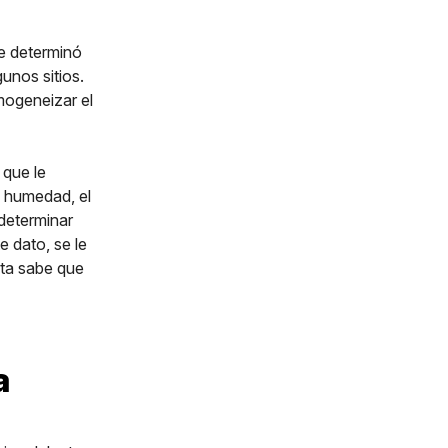
se determinó
unos sitios.
mogeneizar el
 que le
e humedad, el
 determinar
 dato, se le
sta sabe que
a