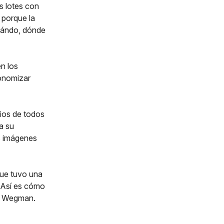
s lotes con
 porque la
cuándo, dónde
en los
conomizar
ios de todos
a su
as imágenes
que tuvo una
. Así es cómo
de Wegman.