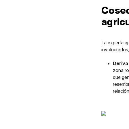
Cosec
agricu
La experta a
involucrados,
Deriva
zona ro
que gen
resembr
relación