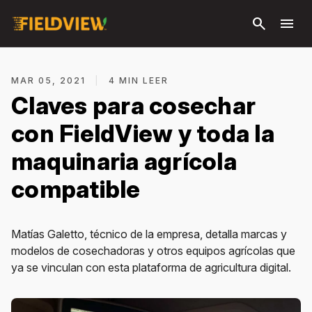
Saltar al
search
menu
contenido
principal
MAR 05, 2021
|
4 MIN LEER
Claves para cosechar
con FieldView y toda la
maquinaria agrícola
compatible
Matías Galetto, técnico de la empresa, detalla marcas y
modelos de cosechadoras y otros equipos agrícolas que
ya se vinculan con esta plataforma de agricultura digital.