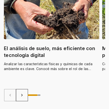
El análisis de suelo, más eficiente con
Mo
tecnología digital
pr
Analizar las características físicas y químicas de cada
Cono
ambiente es clave. Conocé más sobre el rol de las
par
plataformas digitales en el análisis de suelo.
afec
keyboard_arrow_left
keyboard_arrow_right