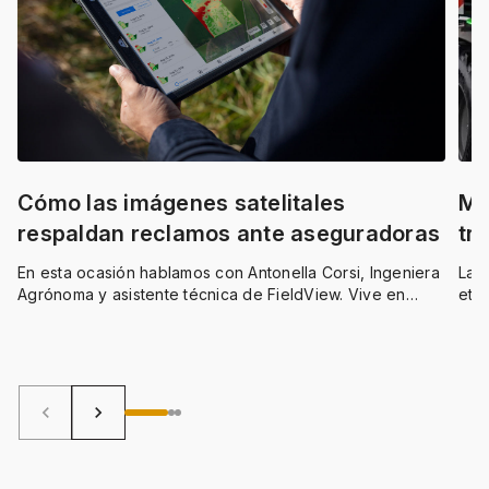
Cómo las imágenes satelitales
Me
respaldan reclamos ante aseguradoras
tr
En esta ocasión hablamos con
Antonella Corsi, Ingeniera
La 
Agrónoma y asistente técnica de FieldView.
Vive en
etap
Tandil, al sur de la provincia de Buenos Aires, una región
sos
donde las heladas son frecuentes en cultivos de
estr
invierno.
avan
insu
de 
keyboard_arrow_left
keyboard_arrow_right