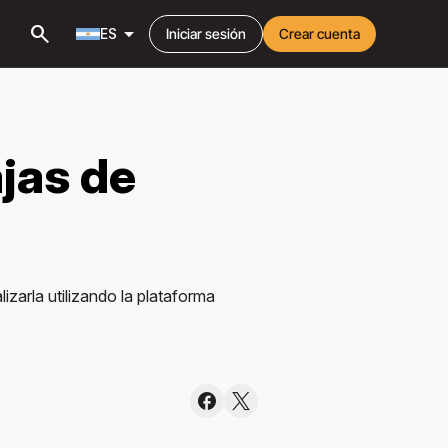
search
arrow_drop_down
ES
Iniciar sesión
Crear cuenta
ajas de
izarla utilizando la plataforma