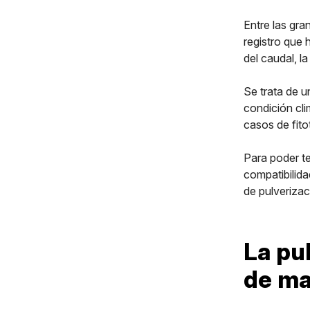
Entre las gra
registro que 
del caudal, l
Se trata de u
condición cli
casos de fito
Para poder te
compatibilid
de pulverizac
La pu
de ma