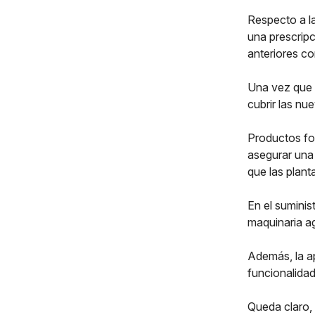
Respecto a la
una prescripc
anteriores co
Una vez que e
cubrir las nu
Productos fo
asegurar una
que las plant
En el suminist
maquinaria agr
Además, la ap
funcionalida
Queda claro, 