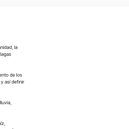
nidad, la
plagas
ento de los
y así definir
luvia,
aíz,