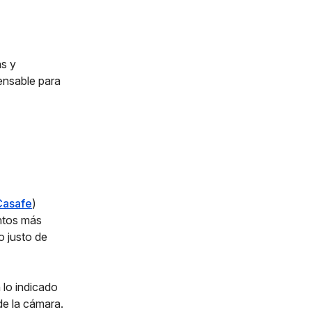
as y
ensable para
Casafe
)
entos más
o justo de
 lo indicado
de la cámara.