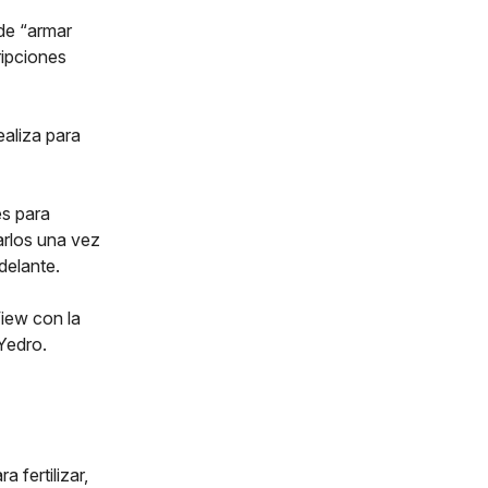
 de “armar
ripciones
ealiza para
es para
arlos una vez
delante.
dView con la
 Yedro.
 fertilizar,