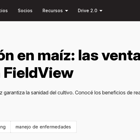
Saltar al
arrow_drop_down
arrow_drop_down
contenido
cios
Socios
Recursos
Drive 2.0
principal
ón en maíz: las vent
n FieldView
arantiza la sanidad del cultivo. Conocé los beneficios de real
ing
manejo de enfermedades