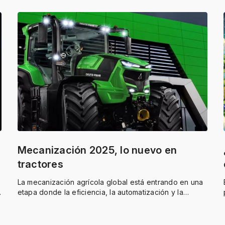
Mecanización 2025, lo nuevo en
tractores
La mecanización agrícola global está entrando en una
etapa donde la eficiencia, la automatización y la
sostenibilidad comienzan a integrarse de manera
estructural. Los desarrollos vistos este año mostraron
un avance real en la electrificación, el control