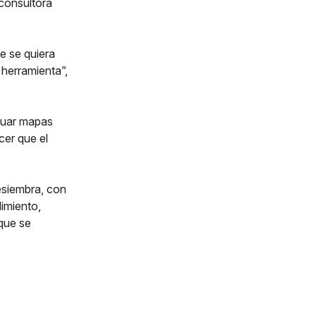
 consultora
e se quiera
 herramienta”,
luar mapas
cer que el
resiembra, con
imiento,
que se