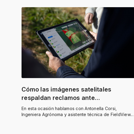
Cómo las imágenes satelitales
respaldan reclamos ante
aseguradoras
En esta ocasión hablamos con
Antonella Corsi,
Ingeniera Agrónoma y asistente técnica de FieldView.
Vive en Tandil, al sur de la provincia de Buenos Aires,
una región donde las heladas son frecuentes en
cultivos de invierno.