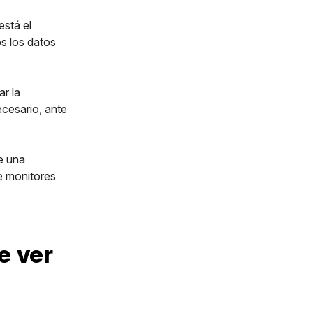
está el
os los datos
r la
ecesario, ante
ce una
e monitores
e ver