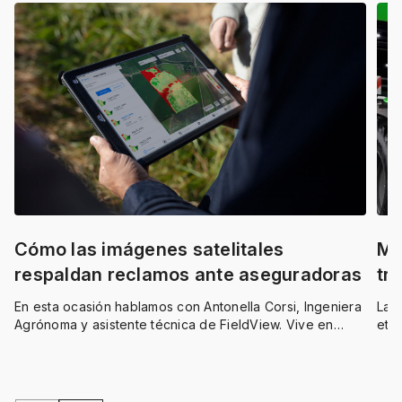
Cómo las imágenes satelitales
Me
respaldan reclamos ante aseguradoras
tr
En esta ocasión hablamos con
Antonella Corsi, Ingeniera
La 
Agrónoma y asistente técnica de FieldView.
Vive en
etap
Tandil, al sur de la provincia de Buenos Aires, una región
sos
donde las heladas son frecuentes en cultivos de
estr
invierno.
avan
insu