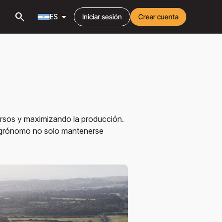
search
arrow_drop_down
ES
Iniciar sesión
Crear cuenta
ursos y maximizando la producción.
o agrónomo no solo mantenerse