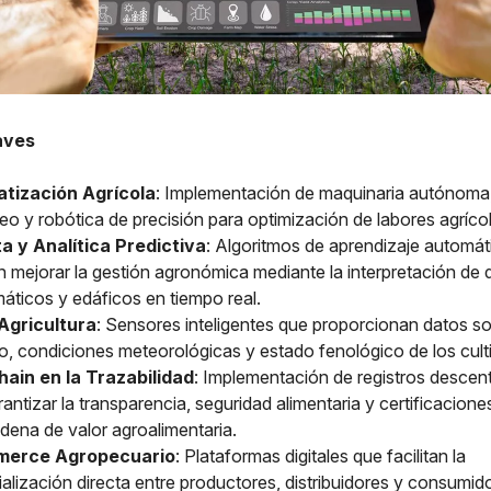
aves
tización Agrícola
: Implementación de maquinaria autónoma
eo y robótica de precisión para optimización de labores agríco
a y Analítica Predictiva
: Algoritmos de aprendizaje automát
n mejorar la gestión agronómica mediante la interpretación de 
máticos y edáficos en tiempo real.
Agricultura
: Sensores inteligentes que proporcionan datos 
lo, condiciones meteorológicas y estado fenológico de los cult
hain en la Trazabilidad
: Implementación de registros descen
antizar la transparencia, seguridad alimentaria y certificacione
adena de valor agroalimentaria.
merce Agropecuario
: Plataformas digitales que facilitan la
alización directa entre productores, distribuidores y consumid