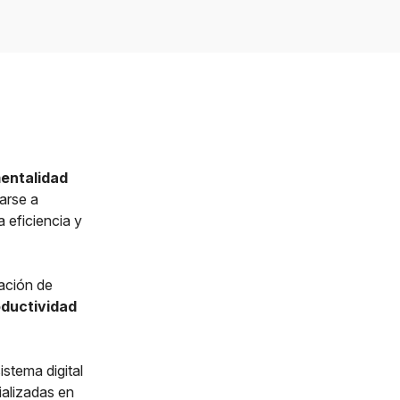
mentalidad
arse a
a eficiencia y
tación de
oductividad
stema digital
ializadas en