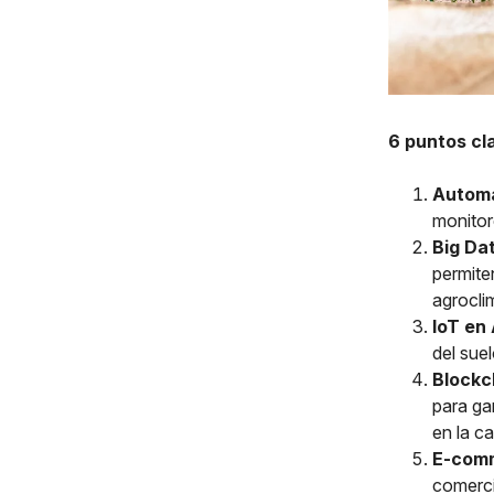
6 puntos cl
Automa
monitor
Big Dat
permite
agrocli
IoT en 
del sue
Blockc
para gar
en la c
E-com
comerci