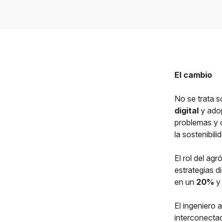
El cambio
No se trata s
digital
y adop
problemas y o
la sostenibili
El rol del ag
estrategias d
en un
20%
y 
El ingeniero 
interconectad