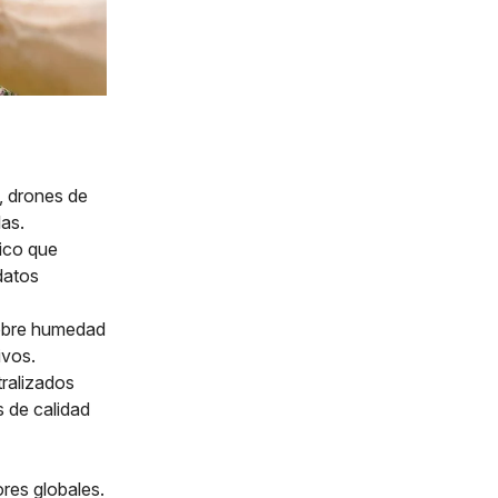
, drones de
las.
ico que
datos
sobre humedad
ivos.
tralizados
s de calidad
ores globales.