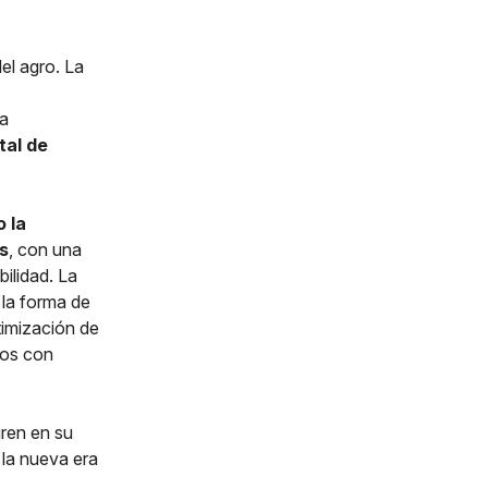
del agro. La
la
tal de
 la
s
, con una
ilidad. La
 la forma de
timización de
cos con
gren en su
 la nueva era