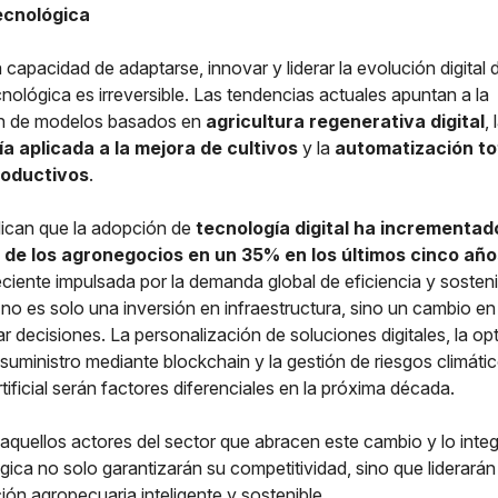
ecnológica
a capacidad de adaptarse, innovar y liderar la evolución digital 
nológica es irreversible. Las tendencias actuales apuntan a la
ón de modelos basados en
agricultura regenerativa digital
, 
a aplicada a la mejora de cultivos
y la
automatización to
roductivos
.
dican que la adopción de
tecnología digital ha incrementado
d de los agronegocios en un 35% en los últimos cinco año
ciente impulsada por la demanda global de eficiencia y sostenib
n no es solo una inversión en infraestructura, sino un cambio en
r decisiones. La personalización de soluciones digitales, la op
suministro mediante blockchain y la gestión de riesgos climáti
rtificial serán factores diferenciales en la próxima década.
, aquellos actores del sector que abracen este cambio y lo inte
égica no solo garantizarán su competitividad, sino que liderarán
ión agropecuaria inteligente y sostenible.