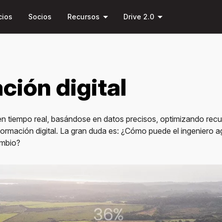
Saltar al
arrow_drop_down
arrow_drop_down
contenido
cios
Socios
Recursos
Drive 2.0
principal
ión digital
 en tiempo real, basándose en datos precisos, optimizando rec
sformación digital. La gran duda es: ¿Cómo puede el ingenier
ambio?