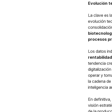
Evolución t
La clave es l
evolución tec
consolidaci
biotecnologí
procesos p
Los datos in
rentabilida
tendencia cre
digitalizació
operar y toma
la cadena de 
inteligencia a
En definitiva
visión estrat
de la producc