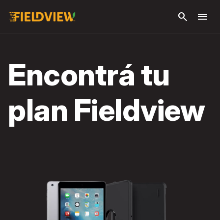
Saltar al
search
menu
contenido
principal
Encontrá tu
plan Fieldview