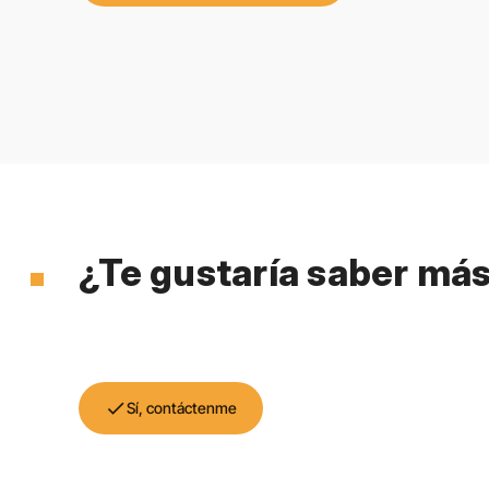
¿Te gustaría saber má
check
Sí, contáctenme