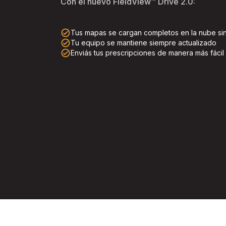
Con el nuevo FieldView™ Drive 2.0:
check_circle_outline
Tus mapas se cargan completos en la nube sin
check_circle_outline
Tu equipo se mantiene siempre actualizado
check_circle_outline
Enviás tus prescripciones de manera más fácil