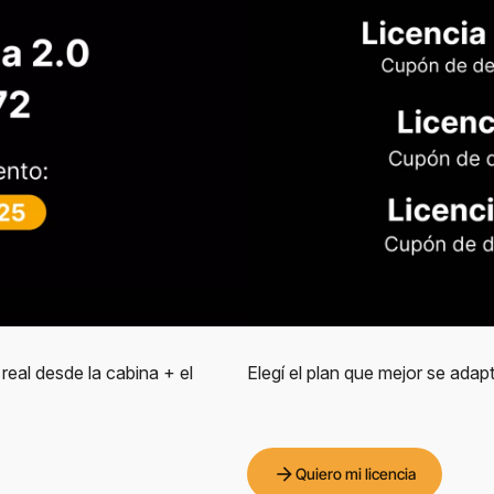
real desde la cabina + el
Elegí el plan que mejor se adap
arrow_forward
Quiero mi licencia