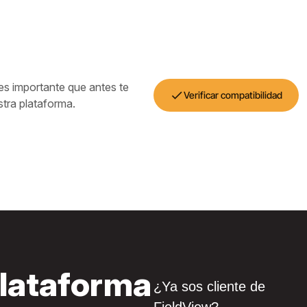
es importante que antes te
check
Verificar compatibilidad
tra plataforma.
plataforma
¿Ya sos cliente de
FieldView?