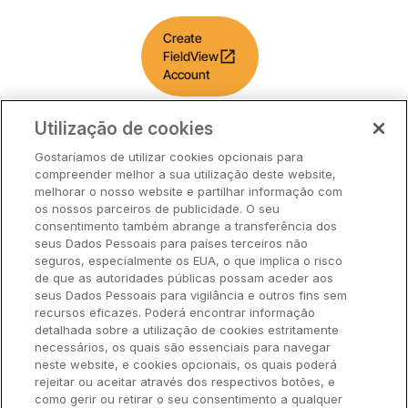
Create
open_in_new
FieldView
Account
Utilização de cookies
Gostaríamos de utilizar cookies opcionais para
compreender melhor a sua utilização deste website,
melhorar o nosso website e partilhar informação com
Preços
os nossos parceiros de publicidade. O seu
consentimento também abrange a transferência dos
Parceiros
seus Dados Pessoais para países terceiros não
Suporte
seguros, especialmente os EUA, o que implica o risco
de que as autoridades públicas possam aceder aos
seus Dados Pessoais para vigilância e outros fins sem
recursos eficazes. Poderá encontrar informação
Soluções
detalhada sobre a utilização de cookies estritamente
necessários, os quais são essenciais para navegar
neste website, e cookies opcionais, os quais poderá
Empresa
rejeitar ou aceitar através dos respectivos botões, e
como gerir ou retirar o seu consentimento a qualquer