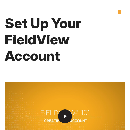
Set Up Your
FieldView
Account
play_arrow