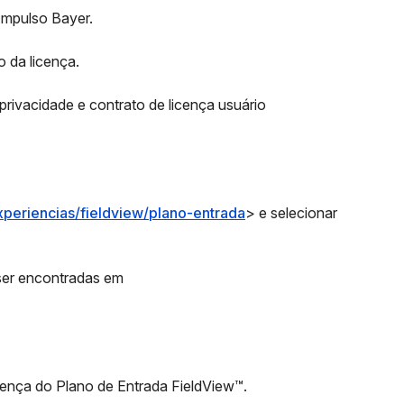
 Impulso Bayer.
o da licença.
privacidade e contrato de licença usuário
periencias/fieldview/plano-entrada
> e selecionar
 ser encontradas em
icença do Plano de Entrada FieldView™.