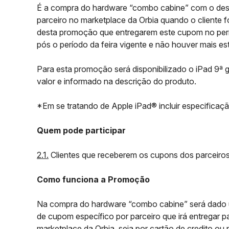
É a compra do hardware “combo cabine” com o desco
parceiro no marketplace da Orbia quando o cliente f
desta promoção que entregarem este cupom no perío
pós o período da feira vigente e não houver mais es
Para esta promoção será disponibilizado o iPad 9ª g
valor e informado na descrição do produto.
*Em se tratando de
Apple
iPad® incluir especificação
Quem pode participar
2.1.
Clientes que receberem os cupons dos parceiros 
Como funciona a Promoção
Na compra do hardware “combo cabine” será dado um
de cupom específico por parceiro que irá entregar p
marketplace da Orbia, seja por cartão de credito ou