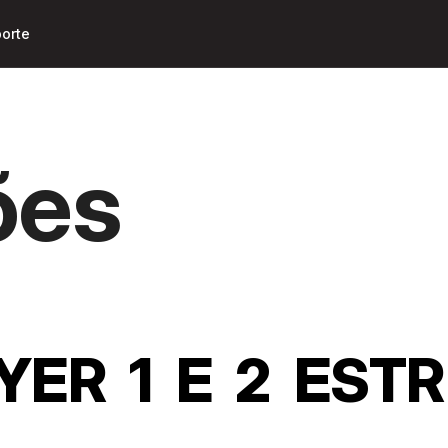
Pular
para o
orte
conteúdo
principal
ões
YER 1 E 2 EST