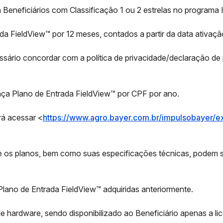
ra Beneficiários com Classificação 1 ou 2 estrelas no programa
rada FieldView™ por 12 meses, contados a partir da data ativaçã
essário concordar com a política de privacidade/declaração de 
ença Plano de Entrada FieldView™ por CPF por ano.
rá acessar <
https://www.agro.bayer.com.br/impulsobayer/ex
re os planos, bem como suas especificações técnicas, podem
Plano de Entrada FieldView™ adquiridas anteriormente.
 de hardware, sendo disponibilizado ao Beneficiário apenas a l