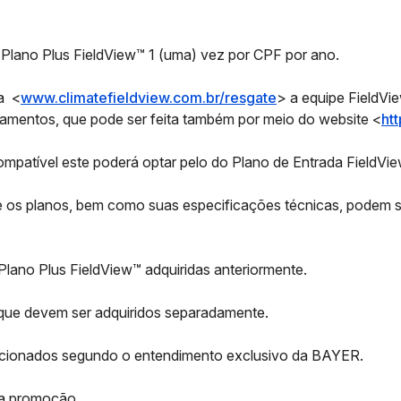
 Plano Plus FieldView™ 1 (uma) vez por CPF por ano.
a <
www.climatefieldview.com.br/resgate
> a equipe FieldVi
pamentos, que pode ser feita também por meio do website <
ht
mpatível este poderá optar pelo do Plano de Entrada FieldVi
re os planos, bem como suas especificações técnicas, podem
Plano Plus FieldView™ adquiridas anteriormente.
, que devem ser adquiridos separadamente.
ucionados segundo o entendimento exclusivo da BAYER.
ra promoção.