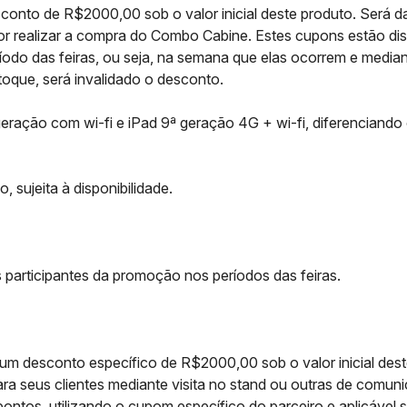
nto de R$2000,00 sob o valor inicial deste produto. Será d
or realizar a compra do Combo Cabine. Estes cupons estão dispo
do das feiras, ou seja, na semana que elas ocorrem e median
toque, será invalidado o desconto.
eração com wi-fi e iPad 9ª geração 4G + wi-fi, diferenciando 
, sujeita à disponibilidade.
participantes da promoção nos períodos das feiras.
 desconto específico de R$2000,00 sob o valor inicial deste
ara seus clientes mediante visita no stand ou outras de comuni
 pontos, utilizando o cupom específico do parceiro e aplicáve