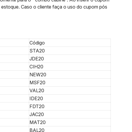
a estoque. Caso o cliente faça o uso do cupom pós
Código
STA20
JDE20
CIH20
NEW20
MSF20
VAL20
IDE20
FDT20
JAC20
MAT20
BAL20