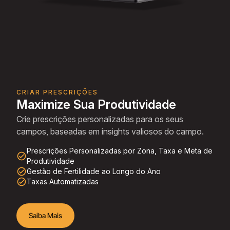
CRIAR PRESCRIÇÕES
Maximize Sua Produtividade
Crie prescrições personalizadas para os seus
campos, baseadas em insights valiosos do campo.
Prescrições Personalizadas por Zona, Taxa e Meta de
check_circle_outline
Produtividade
check_circle_outline
Gestão de Fertilidade ao Longo do Ano
check_circle_outline
Taxas Automatizadas
Saiba Mais