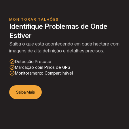
MONITORAR TALHÕES
Identifique Problemas de Onde
Estiver
Saiba o que está acontecendo em cada hectare com
imagens de alta definição e detalhes precisos.
check_circle_outline
Detecção Precoce
check_circle_outline
Marcação com Pinos de GPS
check_circle_outline
Monitoramento Compartilhável
Saiba Mais