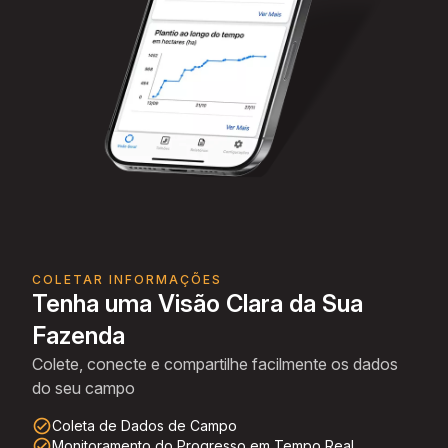
COLETAR INFORMAÇÕES
Tenha uma Visão Clara da Sua
Fazenda
Colete, conecte e compartilhe facilmente os dados
do seu campo
check_circle_outline
Coleta de Dados de Campo
check_circle_outline
Monitoramento do Progresso em Tempo Real