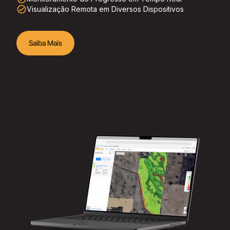
check_circle_outline
Visualização Remota em Diversos Dispositivos
Saiba Mais