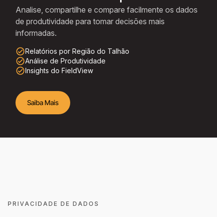
Analise, compartilhe e compare facilmente os dados
de produtividade para tomar decisões mais
informadas.
check_circle_outline
Relatórios por Região do Talhão
check_circle_outline
Análise de Produtividade
check_circle_outline
Insights do FieldView
Saiba Mais
PRIVACIDADE DE DADOS