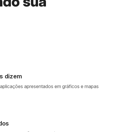
ndo sua
os dizem
 e aplicações apresentados em gráficos e mapas
dos