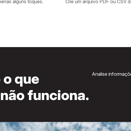
penas alguns toques.
Crie um arquivo PDF ou CSV d
 o que
Analise informaçõ
 não funciona.