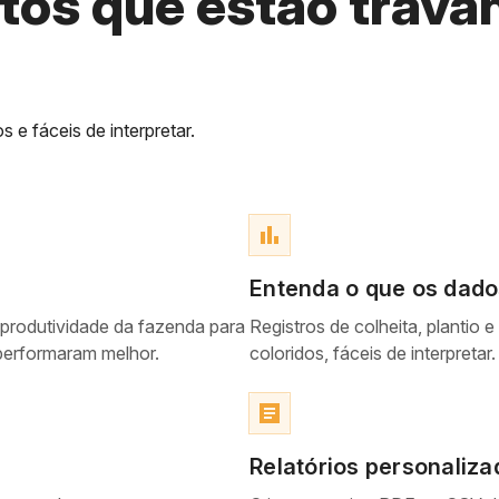
tos que estão trava
 e fáceis de interpretar.
bar_chart
Entenda o que os dad
de produtividade da fazenda para
Registros de colheita, plantio
 performaram melhor.
coloridos, fáceis de interpretar.
article
Relatórios personaliza