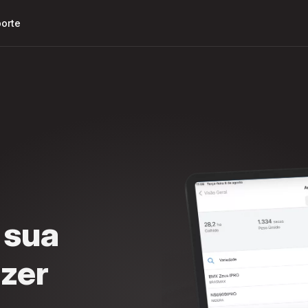
Pular
para o
orte
conteúdo
principal
 sua
izer