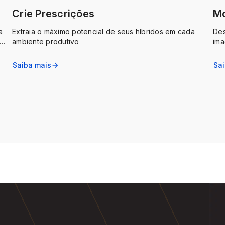
Crie Prescrições
Mo
a
Extraia o máximo potencial de seus híbridos em cada
Des
ambiente produtivo
ima
ra
Saiba mais
Sa
arrow_forward