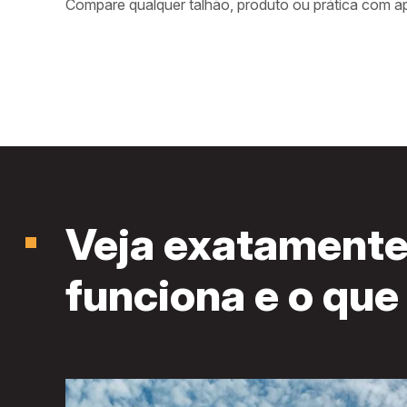
Compare qualquer talhão, produto ou prática com a
Veja exatamente
funciona e o que