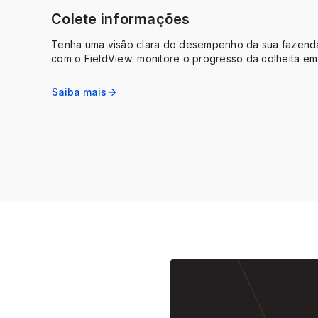
Colete informações
Tenha uma visão clara do desempenho da sua fazend
com o FieldView: monitore o progresso da colheita em
tempo real e compartilhe dados com seu agrônomo pa
otimizar sua operação.
Saiba mais
arrow_forward