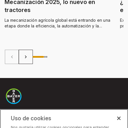
Mecanización 2025, lo nuevo en
¿C
tractores
en
La mecanización agrícola global está entrando en una
Exis
etapa donde la eficiencia, la automatización y la
pro
sostenibilidad comienzan a integrarse de manera
digi
estructural. Los desarrollos vistos este año mostraron un
avance real en la electrificación, el control inteligente de
insumos y la capacidad de análisis agronómico a partir
de datos operativos.
keyboard_arrow_left
keyboard_arrow_right
Uso de cookies
Soluciones
Nos gustaría utilizar cookies opcionales para entender