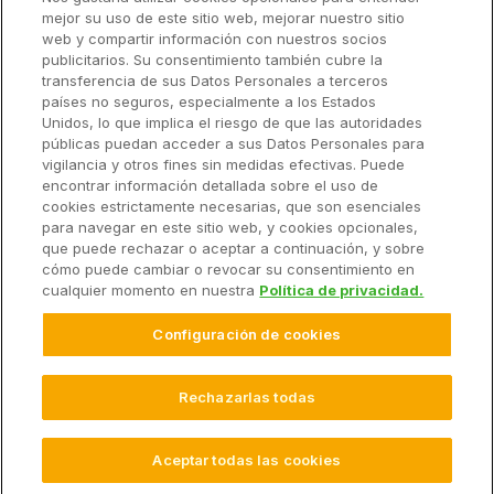
mejor su uso de este sitio web, mejorar nuestro sitio
Precios
web y compartir información con nuestros socios
Socios
publicitarios. Su consentimiento también cubre la
transferencia de sus Datos Personales a terceros
países no seguros, especialmente a los Estados
Unidos, lo que implica el riesgo de que las autoridades
Soluciones
públicas puedan acceder a sus Datos Personales para
vigilancia y otros fines sin medidas efectivas. Puede
encontrar información detallada sobre el uso de
Recursos
cookies estrictamente necesarias, que son esenciales
para navegar en este sitio web, y cookies opcionales,
que puede rechazar o aceptar a continuación, y sobre
Empresa
cómo puede cambiar o revocar su consentimiento en
cualquier momento en nuestra
Política de privacidad.
Configuración de cookies
© 2026 Climate LLC. Reservados todos los derechos.
Términos de Servicio
Declaración de Privacidad
Rechazarlas todas
Preguntas Frecuentes
Configuración de Cookies
Aceptar todas las cookies