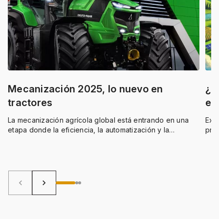
Mecanización 2025, lo nuevo en
¿C
tractores
en
La mecanización agrícola global está entrando en una
Exis
etapa donde la eficiencia, la automatización y la
pro
sostenibilidad comienzan a integrarse de manera
digi
estructural. Los desarrollos vistos este año mostraron un
avance real en la electrificación, el control inteligente de
insumos y la capacidad de análisis agronómico a partir
de datos operativos.
keyboard_arrow_left
keyboard_arrow_right