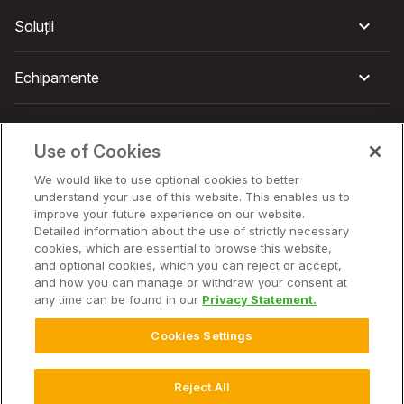
Soluții
Echipamente
Companie
Use of Cookies
We would like to use optional cookies to better
understand your use of this website. This enables us to
improve your future experience on our website.
© 2026 Climate LLC. Toate drepturile rezervate.
Aviz juridic
Detailed information about the use of strictly necessary
Politica de confidențialitate
cookies, which are essential to browse this website,
Politica de confidențialitate – Întrebări frecvente
and optional cookies, which you can reject or accept,
Despre noi
and how you can manage or withdraw your consent at
Divulgarea, notificarea și consimțământul privind modulele
any time can be found in our
Privacy Statement.
cookie
Contract privind accesul la date
Cookies Settings
Contract de prestări servicii pentru utilizatorul final
Declarația deținătorului de date conform Legii privind
datele
Reject All
Setări cookie-uri