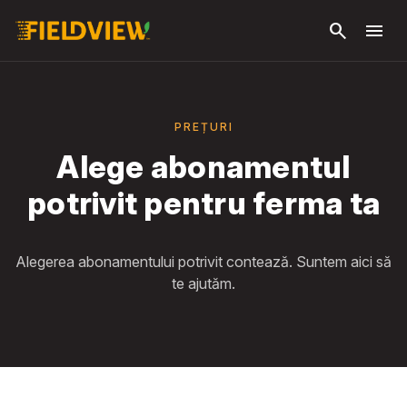
Săriți la
search
menu
conținutul
principal
PREȚURI
Alege abonamentul
potrivit pentru ferma ta
Alegerea abonamentului potrivit contează. Suntem aici să
te ajutăm.