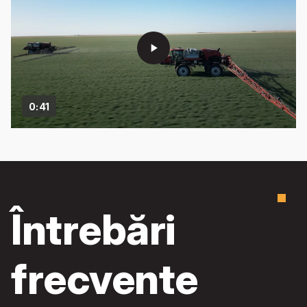
play_arrow
0:41
Întrebări
frecvente