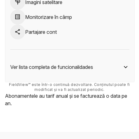
psychiatry
Imagini satelitare
list_alt
Monitorizare în câmp
share
Partajare cont
Ver lista completa de funcionalidades
FieldView™ este într-o continuă dezvoltare. Conținutul poate fi
modificat și va fi actualizat periodic.
Abonamentele au tarif anual și se facturează o data pe
an.