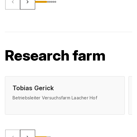
keyboard_arrow_left
keyboard_arrow_right
Research farm
Tobias Gerick
Betriebsleiter Versuchsfarm Laacher Hof