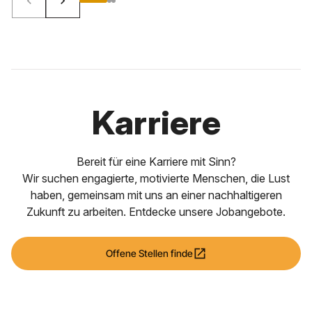
keyboard_arrow_left
keyboard_arrow_right
Karriere
Bereit für eine Karriere mit Sinn?
Wir suchen engagierte, motivierte Menschen, die Lust
haben, gemeinsam mit uns an einer nachhaltigeren
Zukunft zu arbeiten. Entdecke unsere Jobangebote.
open_in_new
Offene Stellen finde