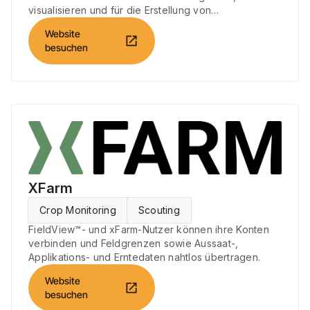
visualisieren und für die Erstellung von
Applikationskarten nutzen.
Website
open_in_new
besuchen
XFarm
Crop Monitoring
Scouting
FieldView™- und xFarm-Nutzer können ihre Konten
verbinden und Feldgrenzen sowie Aussaat-,
Applikations- und Erntedaten nahtlos übertragen.
Website
open_in_new
besuchen