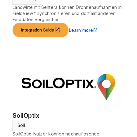
Landwirte mit Sentera können Drohnenaufnahmen in
FieldView™ synchronisieren und dort mit anderen
Felddaten vergleichen.
open_in_new
Integration Guide
Learn more
open_in_new
SoilOptix
Soil
SoilOptix-Nutzer können hochauflösende