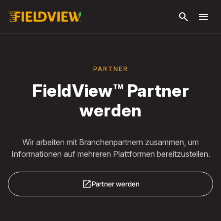
Zum
search
menu
Hauptinhalt
springen
PARTNER
FieldView™ Partner
werden
Wir arbeiten mit Branchenpartnern zusammen, um
Informationen auf mehreren Plattformen bereitzustellen.
open_in_new
Partner werden