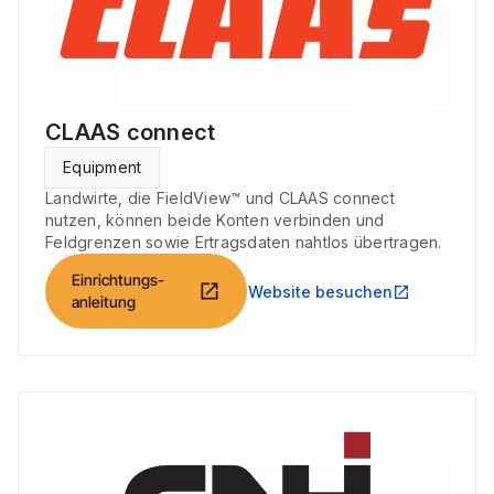
CLAAS connect
Equipment
Landwirte, die FieldView™ und CLAAS connect
nutzen, können beide Konten verbinden und
Feldgrenzen sowie Ertragsdaten nahtlos übertragen.
Einrichtungs-
open_in_new
Website besuchen
open_in_new
anleitung