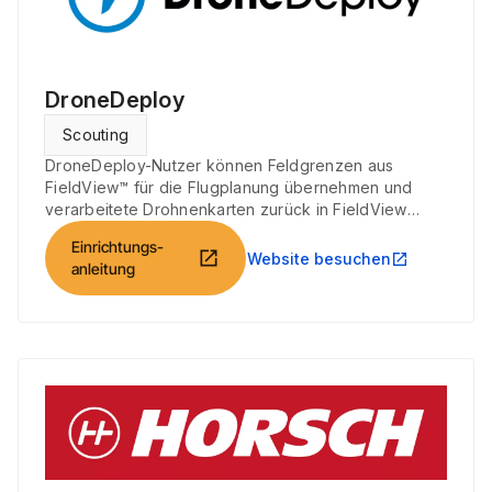
DroneDeploy
Scouting
DroneDeploy-Nutzer können Feldgrenzen aus
FieldView™ für die Flugplanung übernehmen und
verarbeitete Drohnenkarten zurück in FieldView
übertragen.
Einrichtungs-
open_in_new
Website besuchen
open_in_new
anleitung