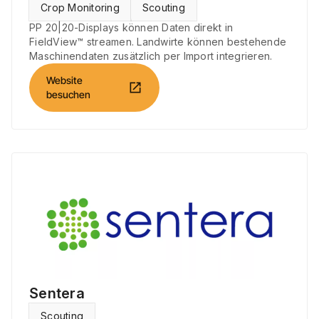
Crop Monitoring
Scouting
PP 20|20-Displays können Daten direkt in
FieldView™ streamen. Landwirte können bestehende
Maschinendaten zusätzlich per Import integrieren.
Website
open_in_new
besuchen
Sentera
Scouting