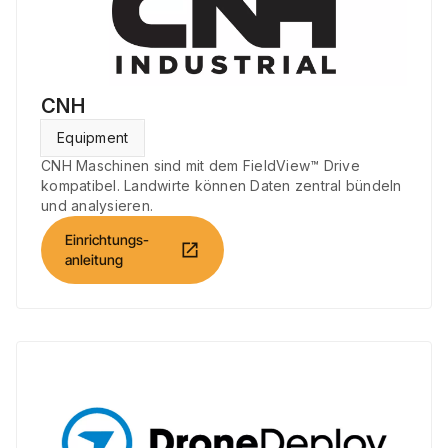
CNH
Equipment
CNH Maschinen sind mit dem FieldView™ Drive
kompatibel. Landwirte können Daten zentral bündeln
und analysieren.
Einrichtungs-
open_in_new
anleitung