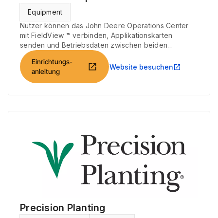
Equipment
Nutzer können das John Deere Operations Center
mit FieldView ™ verbinden, Applikationskarten
senden und Betriebsdaten zwischen beiden
Systemen austauschen.
Einrichtungs-
open_in_new
Website besuchen
open_in_new
anleitung
Precision Planting