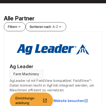
Alle Partner
Filtern
expand_more
Sortieren nach
A-Z
expand_more
Ag Leader
Farm Machinery
AgLeader ist mit FieldView kompatibel. FieldView™-
Daten können leicht in AgFiniti integriert werden, um
Maschinen effizient zu vernetzen.
Einrichtungs-
open_in_new
Website besuchen
open_in_new
anleitung