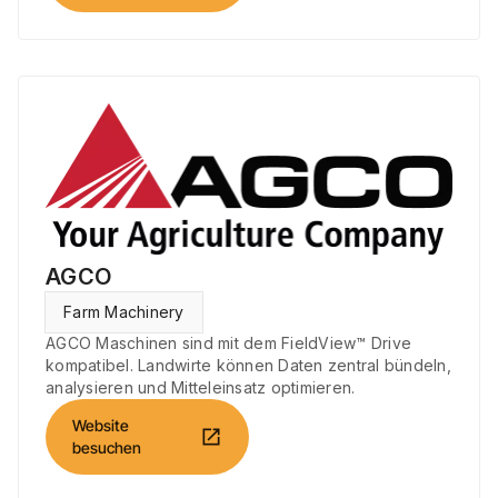
AGCO
Farm Machinery
AGCO Maschinen sind mit dem FieldView™ Drive
kompatibel. Landwirte können Daten zentral bündeln,
analysieren und Mitteleinsatz optimieren.
Website
open_in_new
besuchen