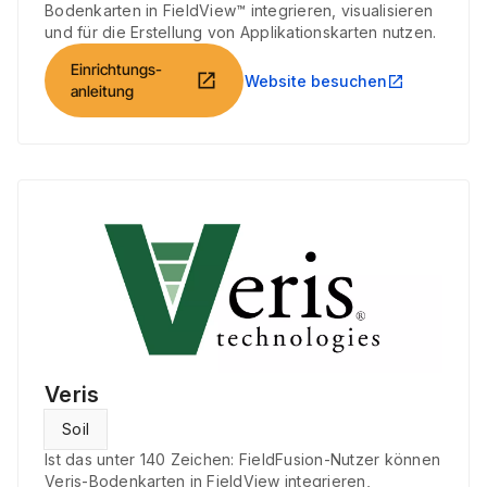
Bodenkarten in FieldView™ integrieren, visualisieren
und für die Erstellung von Applikationskarten nutzen.
Einrichtungs-
open_in_new
Website besuchen
open_in_new
anleitung
Veris
Soil
Ist das unter 140 Zeichen: FieldFusion-Nutzer können
Veris-Bodenkarten in FieldView integrieren,