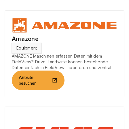
Amazone
Equipment
AMAZONE Maschinen erfassen Daten mit dem
FieldView™ Drive. Landwirte können bestehende
Daten einfach in FieldView importieren und zentral
nutzen.
Website
open_in_new
besuchen