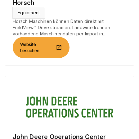
Horsch
Equipment
Horsch Maschinen können Daten direkt mit
FieldView™ Drive streamen. Landwirte können
vorhandene Maschinendaten per Import in
FieldView™ integrieren.
Website
open_in_new
besuchen
John Deere Operations Center