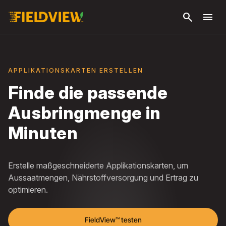
Zum
search
menu
Haupt
sprin
APPLIKATIONSKARTEN ERSTELLEN
Finde die passende
Ausbringmenge in
Minuten
Erstelle maßgeschneiderte Applikationskarten, um
Aussaatmengen, Nährstoffversorgung und Ertrag zu
optimieren.
FieldView™ testen