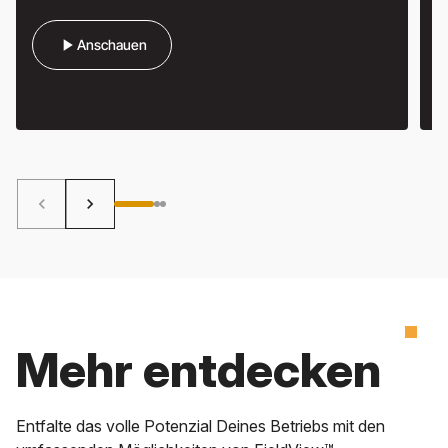
play_arrow
Anschauen
keyboard_arrow_left
keyboard_arrow_right
Mehr entdecken
Entfalte das volle Potenzial Deines Betriebs mit den