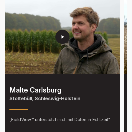
play_arrow
Malte Carlsburg
Stoltebüll, Schleswig-Holstein
I
„FieldView™ unterstützt mich mit Daten in Echtzeit“
"
d