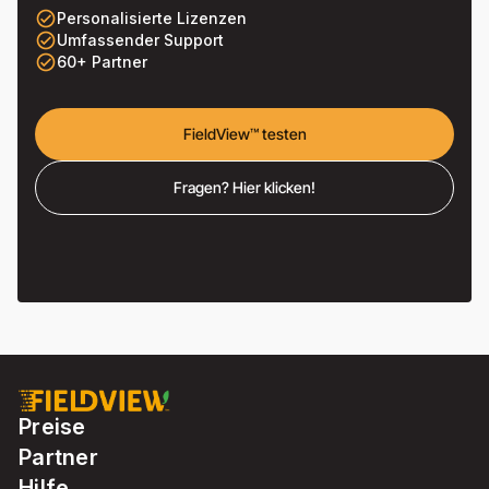
check_circle_outline
Personalisierte Lizenzen
check_circle_outline
Umfassender Support
check_circle_outline
60+ Partner
FieldView™ testen
Fragen? Hier klicken!
Preise
Partner
Hilfe