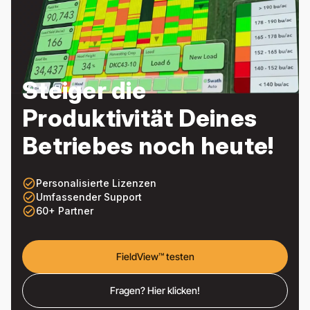
Steiger die
Produktivität Deines
Betriebes noch heute!
check_circle_outline
Personalisierte Lizenzen
check_circle_outline
Umfassender Support
check_circle_outline
60+ Partner
FieldView™ testen
Fragen? Hier klicken!