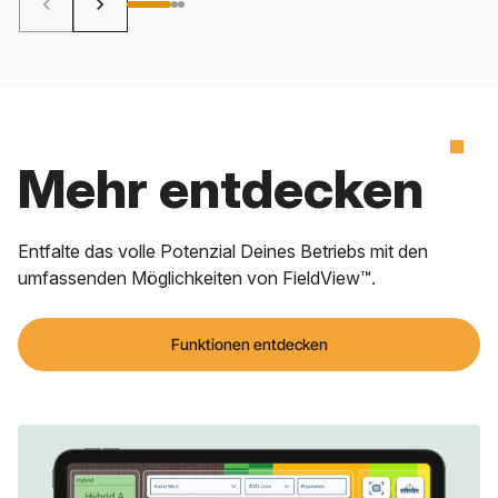
keyboard_arrow_left
keyboard_arrow_right
Mehr entdecken
Entfalte das volle Potenzial Deines Betriebs mit den
umfassenden Möglichkeiten von FieldView™.
Funktionen entdecken