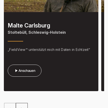
Malte Carlsburg
Stoltebüll, Schleswig-Holstein
I
„FieldView™ unterstützt mich mit Daten in Echtzeit“
"
d
play_arrow
Anschauen