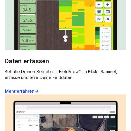
Daten erfassen
Behalte Deinen Betrieb mit FieldView™ im Blick -Sammel,
erfasse und teile Deine Felddaten.
Mehr erfahren
arrow_forward