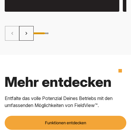
keyboard_arrow_left
keyboard_arrow_right
Mehr entdecken
Entfalte das volle Potenzial Deines Betriebs mit den
umfassenden Möglichkeiten von FieldView™.
Funktionen entdecken