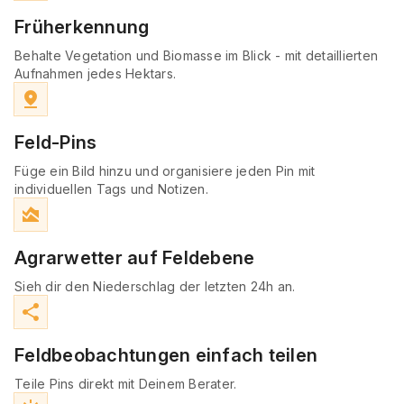
Früherkennung
Behalte Vegetation und Biomasse im Blick - mit detaillierten
Aufnahmen jedes Hektars.
pin_drop
Feld-Pins
Füge ein Bild hinzu und organisiere jeden Pin mit
individuellen Tags und Notizen.
area_chart
Agrarwetter auf Feldebene
Sieh dir den Niederschlag der letzten 24h an.
share
Feldbeobachtungen einfach teilen
Teile Pins direkt mit Deinem Berater.