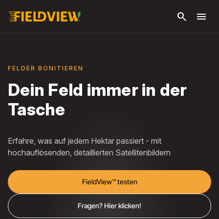
Zum
search
menu
Hauptinhalt
springen
FELDER BONITIEREN
Dein Feld immer in der
Tasche
Erfahre, was auf jedem Hektar passiert - mit
hochauflösenden, detaillierten Satellitenbildern
FieldView™ testen
Fragen? Hier klicken!