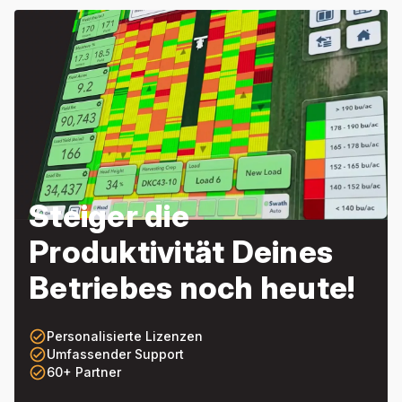
Steiger die
Produktivität Deines
Betriebes noch heute!
check_circle_outline
Personalisierte Lizenzen
check_circle_outline
Umfassender Support
check_circle_outline
60+ Partner