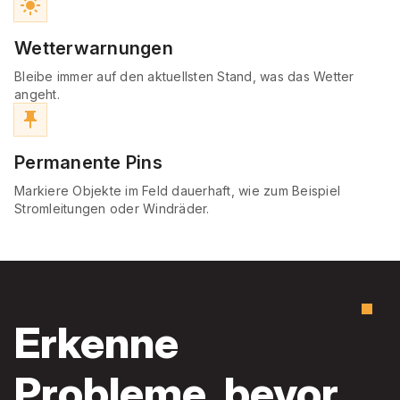
light_mode
Wetterwarnungen
Bleibe immer auf den aktuellsten Stand, was das Wetter
angeht.
push_pin
Permanente Pins
Markiere Objekte im Feld dauerhaft, wie zum Beispiel
Stromleitungen oder Windräder.
Erkenne
Probleme, bevor