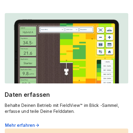
Daten erfassen
Behalte Deinen Betrieb mit FieldView™ im Blick -Sammel,
erfasse und teile Deine Felddaten.
Mehr erfahren
arrow_forward