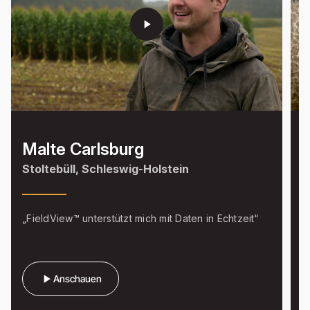
play_arrow
Malte Carlsburg
Stoltebüll, Schleswig-Holstein
I
„FieldView™ unterstützt mich mit Daten in Echtzeit“
"
d
play_arrow
Anschauen