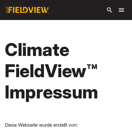
Zum
search
menu
Hauptinhalt
springen
Climate
FieldView™
Impressum
Diese Webseite wurde erstellt von: