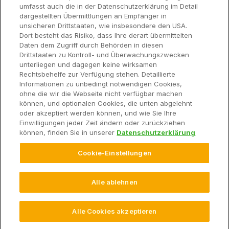
umfasst auch die in der Datenschutzerklärung im Detail
dargestellten Übermittlungen an Empfänger in
unsicheren Drittstaaten, wie insbesondere den USA.
Funktionen
Dort besteht das Risiko, dass Ihre derart übermittelten
Daten dem Zugriff durch Behörden in diesen
Drittstaaten zu Kontroll- und Überwachungszwecken
Hardware
unterliegen und dagegen keine wirksamen
Rechtsbehelfe zur Verfügung stehen. Detaillierte
Informationen zu unbedingt notwendigen Cookies,
Über Uns
ohne die wir die Webseite nicht verfügbar machen
können, und optionalen Cookies, die unten abgelehnt
oder akzeptiert werden können, und wie Sie Ihre
Einwilligungen jeder Zeit ändern oder zurückziehen
können, finden Sie in unserer
Datenschutzerklärung
© 2026 Climate LLC. Alle Rechte vorbehalten.
Haftungsausschluss
Cookie-Einstellungen
Endbenutzer-Dienstleistungsvereinbarung
Datenschutzerklärung
Datenschutz FAQ
Impressum
Datenverordnungserklärung
Datennutzungsvereinbarung
Alle ablehnen
Cookie-Einstellungen
Alle Cookies akzeptieren