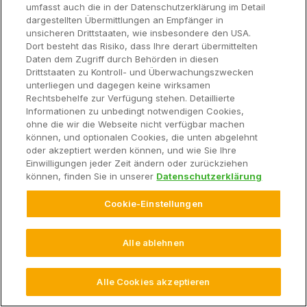
umfasst auch die in der Datenschutzerklärung im Detail
© 2026 Climate LLC. Alle Rechte vorbehalten.
dargestellten Übermittlungen an Empfänger in
Haftungsausschluss
unsicheren Drittstaaten, wie insbesondere den USA.
Endbenutzer-Dienstleistungsvereinbarung
Dort besteht das Risiko, dass Ihre derart übermittelten
Datenschutzerklärung
Datenschutz FAQ
Impressum
Daten dem Zugriff durch Behörden in diesen
Datenverordnungserklärung
Datennutzungsvereinbarung
Drittstaaten zu Kontroll- und Überwachungszwecken
unterliegen und dagegen keine wirksamen
Cookie-Einstellungen
Rechtsbehelfe zur Verfügung stehen. Detaillierte
Informationen zu unbedingt notwendigen Cookies,
ohne die wir die Webseite nicht verfügbar machen
können, und optionalen Cookies, die unten abgelehnt
oder akzeptiert werden können, und wie Sie Ihre
Einwilligungen jeder Zeit ändern oder zurückziehen
können, finden Sie in unserer
Datenschutzerklärung
Cookie-Einstellungen
Alle ablehnen
Alle Cookies akzeptieren