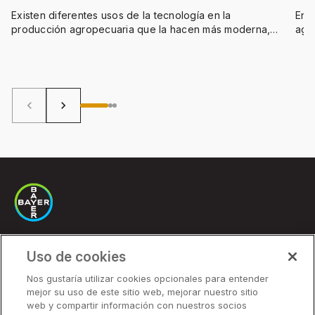
Existen diferentes usos de la tecnología en la
En 
producción agropecuaria que la hacen más moderna,
agr
digital y conectada.
con
actu
Manu
keyboard_arrow_left
keyboard_arrow_right
Uso de cookies
Soluciones
Nos gustaría utilizar cookies opcionales para entender
mejor su uso de este sitio web, mejorar nuestro sitio
Precios
web y compartir información con nuestros socios