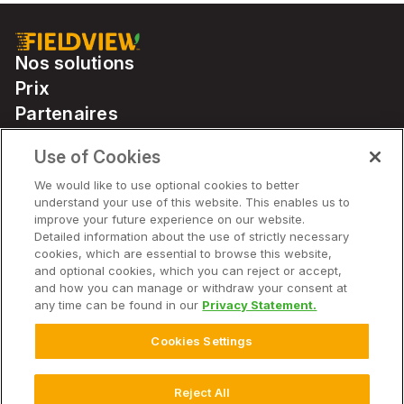
Nos solutions
Prix
Partenaires
Use of Cookies
Solutions
We would like to use optional cookies to better
understand your use of this website. This enables us to
improve your future experience on our website.
Entreprise
Detailed information about the use of strictly necessary
cookies, which are essential to browse this website,
and optional cookies, which you can reject or accept,
and how you can manage or withdraw your consent at
any time can be found in our
Privacy Statement.
© 2026 Bayer. Tous droits réservés.
Avis de non-responsabilité
Cookies Settings
Conditions d'utilisation du site Web
Déclaration de confidentialité
FAQ sur la déclaration de confidentialité
Reject All