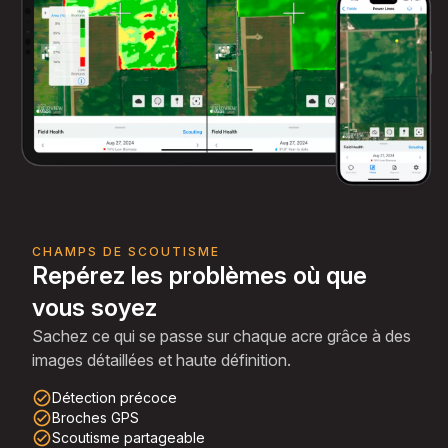
CHAMPS DE SCOUTISME
Repérez les problèmes où que
vous soyez
Sachez ce qui se passe sur chaque acre grâce à des
images détaillées et haute définition.
check_circle_outline
Détection précoce
check_circle_outline
Broches GPS
check_circle_outline
Scoutisme partageable