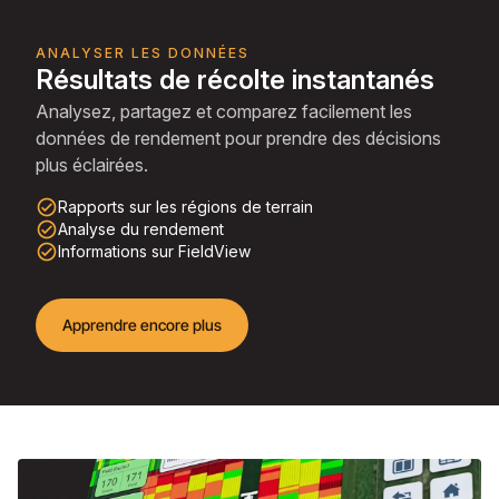
ANALYSER LES DONNÉES
Résultats de récolte instantanés
Analysez, partagez et comparez facilement les
données de rendement pour prendre des décisions
plus éclairées.
check_circle_outline
Rapports sur les régions de terrain
check_circle_outline
Analyse du rendement
check_circle_outline
Informations sur FieldView
Apprendre encore plus