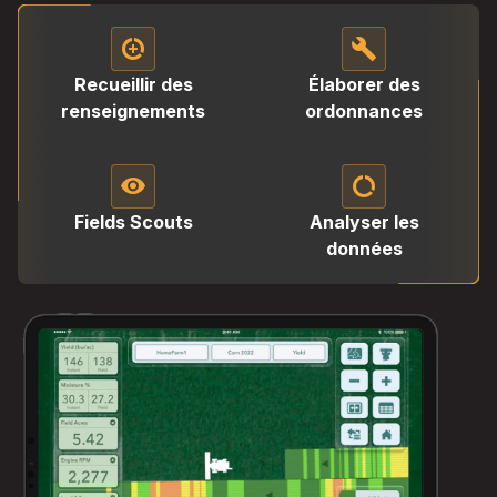
data_saver_on
build
Recueillir des
Élaborer des
renseignements
ordonnances
visibility
data_saver_off
Fields Scouts
Analyser les
données