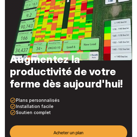
Augmentez la
productivité de votre
ferme dès aujourd'hui!
check_circle_outline
Plans personnalisés
check_circle_outline
Installation facile
check_circle_outline
Soutien complet
Acheter un plan