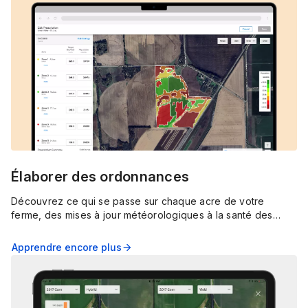
Élaborer des ordonnances
Découvrez ce qui se passe sur chaque acre de votre
ferme, des mises à jour météorologiques à la santé des
cultures, avec les alertes en temps réel, les épingles et les
images détaillées de FieldView.
Apprendre encore plus
arrow_forward