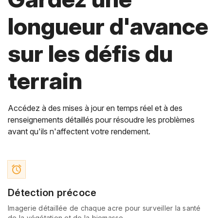
longueur d'avance
sur les défis du
terrain
Accédez à des mises à jour en temps réel et à des
renseignements détaillés pour résoudre les problèmes
avant qu'ils n'affectent votre rendement.
access_alarm
Détection précoce
Imagerie détaillée de chaque acre pour surveiller la santé
de la végétation et de la biomasse.