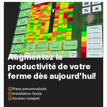
Augmentez la
productivité de votre
ferme dès aujourd'hui!
check_circle_outline
Plans personnalisés
check_circle_outline
Installation facile
check_circle_outline
Soutien complet