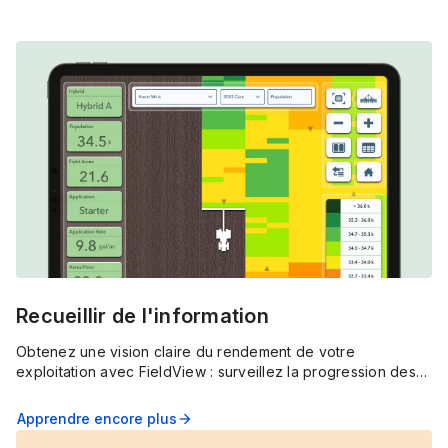
Recueillir de l'information
Obtenez une vision claire du rendement de votre
exploitation avec FieldView : surveillez la progression des
cultures en temps réel et partagez les données avec votre
agronome pour optimiser votre exploitation.
Apprendre encore plus
arrow_forward