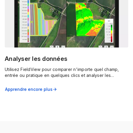
Analyser les données
Utilisez FieldView pour comparer n'importe quel champ,
entrée ou pratique en quelques clics et analyser les
résultats de rendement dans des cartes et des graphiques à
code couleur et faciles à comprendre.
Apprendre encore plus
arrow_forward