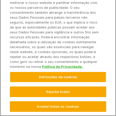
melhorar o nosso website e partilhar informação com
Combate precoce e localizado a pragas e
os nossos parceiros de publicidade. O seu
doenças
consentimento também abrange a transferência dos
seus Dados Pessoais para países terceiros não
seguros, especialmente os EUA, o que implica o risco
Drones com câmeras multiespectrais identificam focos
de que as autoridades públicas possam aceder aos
de percevejo e ferrugem em soja antes que se espalhem,
seus Dados Pessoais para vigilância e outros fins sem
permitindo intervenções localizadas. Isso reduz o uso de
recursos eficazes. Poderá encontrar informação
detalhada sobre a utilização de cookies estritamente
defensivos e, claro, o custo da produção.
necessários, os quais são essenciais para navegar
neste website, e cookies opcionais, os quais poderá
rejeitar ou aceitar através dos respectivos botões, e
como gerir ou retirar o seu consentimento a qualquer
Colheita com menos perdas
momento na nossa
Política de Privacidade.
Sistemas embarcados nas colheitadeiras monitoram a
Definições de cookies
umidade do grão em tempo real, ajustando
automaticamente a velocidade e a altura de corte. Isso
Rejeitar todos
reduz as perdas de milho e trigo de primavera.
Sabia que com o apoio do FieldView™, plataforma de
Aceitar todos os cookies
agricultura digital da Bayer, por exemplo, o produtor pode