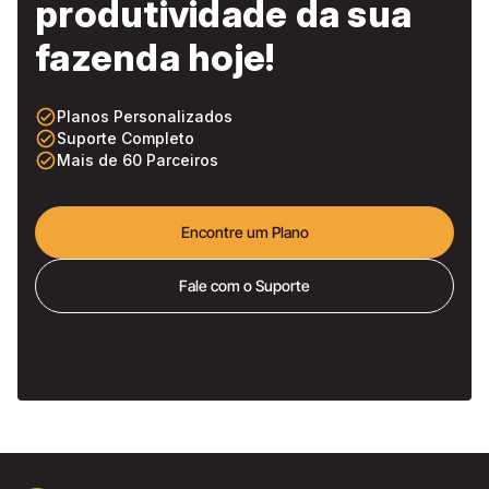
produtividade da sua
fazenda hoje!
check_circle_outline
Planos Personalizados
check_circle_outline
Suporte Completo
check_circle_outline
Mais de 60 Parceiros
Encontre um Plano
Fale com o Suporte