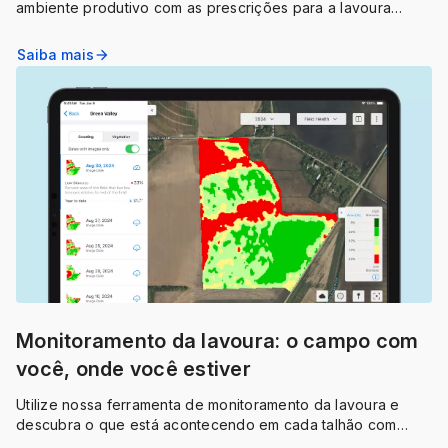
ambiente produtivo com as prescrições para a lavoura
segumentadas para cada talhão
Saiba mais
arrow_forward
Monitoramento da lavoura: o campo com
você, onde você estiver
Utilize nossa ferramenta de monitoramento da lavoura e
descubra o que está acontecendo em cada talhão com
imagens detalhadas e de alta definição.