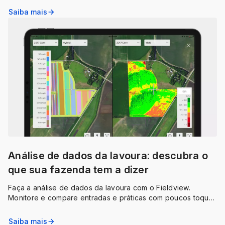
Saiba mais
arrow_forward
Análise de dados da lavoura: descubra o
que sua fazenda tem a dizer
Faça a análise de dados da lavoura com o Fieldview.
Monitore e compare entradas e práticas com poucos toques
e veja os resultados em mapas e gráficos.
Saiba mais
arrow_forward