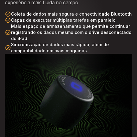
experiência mais fluida no campo.
check_circle_outline
Coleta de dados mais segura e conectividade Bluetooth​
check_circle_outline
Capaz de executar múltiplas tarefas em paralelo
Mais espaço de armazenamento que permite continuar
check_circle_outline
registrando os dados mesmo com o drive desconectado
do iPad
Sincronização de dados mais rápida, além de
check_circle_outline
compatibilidade em mais máquinas​