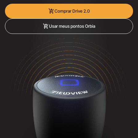
shopping_cart_checkout
Comprar Drive 2.0
shopping_cart_checkout
Usar meus pontos Orbia