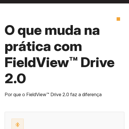
O que muda na
prática com
FieldView™ Drive
2.0
Por que o FieldView™ Drive 2.0 faz a diferença
bluetooth_connected