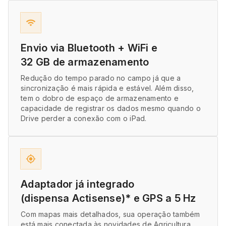
wifi
Envio via Bluetooth + WiFi e
32 GB de armazenamento
Redução do tempo parado no campo já que a
sincronização é mais rápida e estável. Além disso,
tem o dobro de espaço de armazenamento e
capacidade de registrar os dados mesmo quando o
Drive perder a conexão com o iPad.
gps_fixed
Adaptador já integrado
(dispensa Actisense)* e GPS a 5 Hz
Com mapas mais detalhados, sua operação também
está mais conectada às novidades de Agricultura