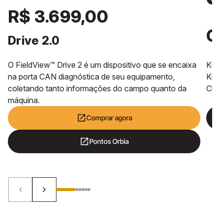
R$ 3.699,00
C
Drive 2.0
Kit 
O FieldView™ Drive 2 é um dispositivo que se encaixa
Kit
na porta CAN diagnóstica de seu equipamento,
Cli
coletando tanto informações do campo quanto da
máquina.
open_in_new
Comprar agora
open_in_new
Pontos Orbia
keyboard_arrow_left
keyboard_arrow_right