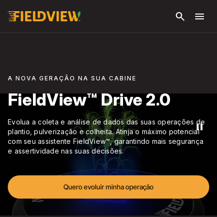
Pular
search
menu
para o
conteúdo
principal
A NOVA GERAÇÃO NA SUA CABINE
FieldView™ Drive 2.0
Evolua a coleta e análise de dados das suas operações de
pause
plantio, pulverização e colheita. Atinja o máximo potencial
com seu assistente FieldView™, garantindo mais segurança
e assertividade nas suas decisões.
Quero evoluir minha operação