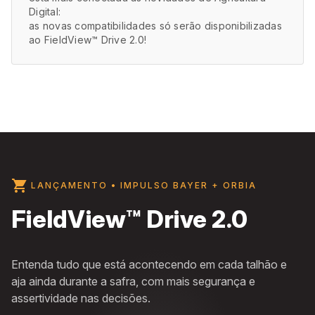
Digital:
as novas compatibilidades só serão disponibilizadas
ao FieldView™ Drive 2.0!
shopping_cart
LANÇAMENTO • IMPULSO BAYER + ORBIA
FieldView™ Drive 2.0​
Entenda tudo que está acontecendo em cada talhão e
aja ainda durante a safra, com mais segurança e
assertividade nas decisões.​