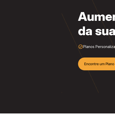
Aumen
da sua
check_circle_outline
Planos Personaliz
Encontre um Plano