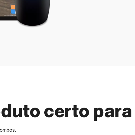
oduto certo para
 combos.