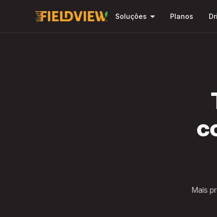
arrow_drop_down
Soluções
Planos
Dr
c
Mais p