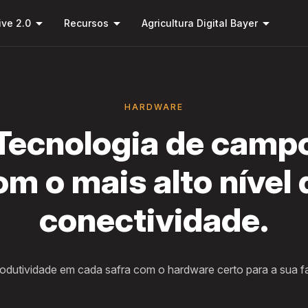
Pular
arrow_drop_down
arrow_drop_down
arrow_drop_down
para o
ive 2.0
Recursos
Agricultura Digital Bayer
conteúdo
principal
HARDWARE
Tecnologia de camp
om o mais alto nível 
conectividade.
rodutividade em cada safra com o hardware certo para a sua f