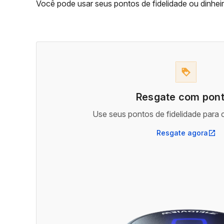
Você pode usar seus pontos de fidelidade ou dinhei
loyalty
Resgate com pon
Use seus pontos de fidelidade para 
Resgate agora
open_in_new