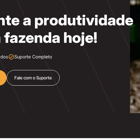
te a produtividade
 fazenda hoje!
check_circle_outline
ados
Suporte Completo
Fale com o Suporte