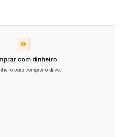
monetization_on
prar com dinheiro
nheiro para comprar o drive.