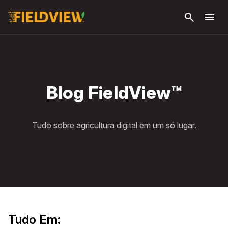
Pular
search
menu
para o
conteúdo
principal
Blog FieldView™
Tudo sobre agricultura digital em um só lugar.
Tudo Em: